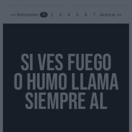
Retroceder
1
2
3
4
5
6
7
Avanzar