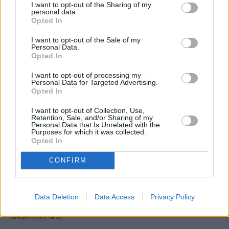
I want to opt-out of the Sharing of my
personal data.
Opted In
DEPORTES
I want to opt-out of the Sale of my
Personal Data.
Opted In
I want to opt-out of processing my
Personal Data for Targeted Advertising.
Opted In
I want to opt-out of Collection, Use,
Retention, Sale, and/or Sharing of my
Personal Data that Is Unrelated with the
Purposes for which it was collected.
Opted In
CONFIRM
Deportes
Muere el padre de Leo Messi, Jorge
Data Deletion
Data Access
Privacy Policy
Messi, a los 68 años
08-08-2026 / 19:52