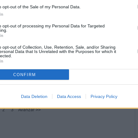
o opt-out of the Sale of my Personal Data.
In
to opt-out of processing my Personal Data for Targeted
ing.
In
Cultura
o opt-out of Collection, Use, Retention, Sale, and/or Sharing
El II Premio Internacional de
ersonal Data that Is Unrelated with the Purposes for which it
lected.
Poesía centra las miradas
In
10-03-2020 / 13:11
CONFIRM
Luchar contra el olvido; intensificar la conciencia; buscar más allá
de las palabras; encontrarse con
...
Data Deletion
Data Access
Privacy Policy
2
3
Avanzar