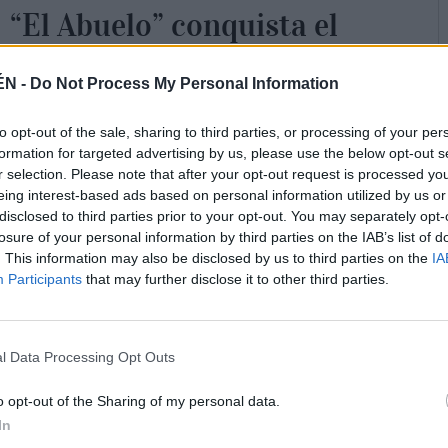
“El Abuelo” conquista el
mundo
ÉN -
Do Not Process My Personal Information
11-04-2020 / 11:32
Alas dos de la madrugada comenzaba el especial Nuestro Padre
to opt-out of the sale, sharing to third parties, or processing of your per
Jesús Nazareno “El Abuelo” con los sones
...
formation for targeted advertising by us, please use the below opt-out s
r selection. Please note that after your opt-out request is processed y
eing interest-based ads based on personal information utilized by us or
disclosed to third parties prior to your opt-out. You may separately opt-
losure of your personal information by third parties on the IAB’s list of
. This information may also be disclosed by us to third parties on the
IA
Participants
that may further disclose it to other third parties.
l Data Processing Opt Outs
o opt-out of the Sharing of my personal data.
In