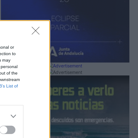
sonal or
ection to
ou may
 personal
out of the
 downstream
B’s List of