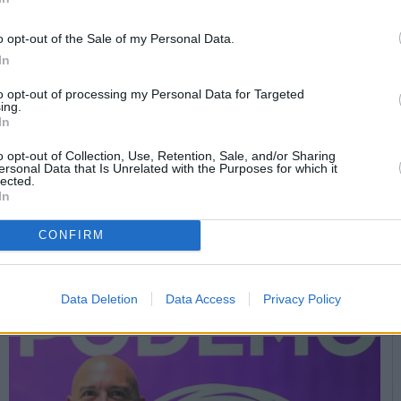
o opt-out of the Sale of my Personal Data.
In
to opt-out of processing my Personal Data for Targeted
ing.
In
Martos
Actividades para seguir en la
o opt-out of Collection, Use, Retention, Sale, and/or Sharing
ersonal Data that Is Unrelated with the Purposes for which it
lected.
lucha contra el alzhéimer
In
18-09-2016 / 13:30
CONFIRM
La Asociación de Familiares y Enfermos de Alzhéimer (AFA VIVE)
de Martos presentó la programación preparada
...
Data Deletion
Data Access
Privacy Policy