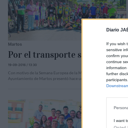
Diario JA
If you wish 
Martos
sensitive in
Por el transporte sostenible
confirm you
continue se
19-09-2016 / 13:30
information 
Con motivo de la Semana Europea de la Movilidad, el
further disc
Ayuntamiento de Martos presentó hace unos días un
...
participants
Downstream 
Persona
I want t
Opted 