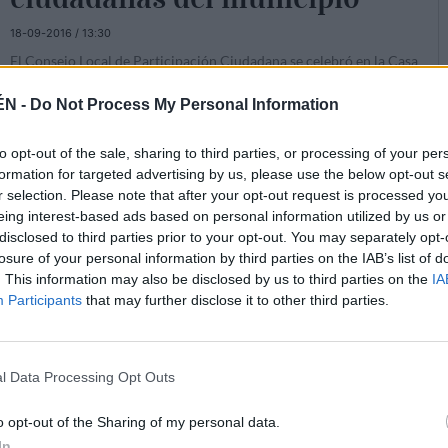
18-09-2016 / 13:30
El Consejo Local de Participación Ciudadana se celebró en la Casa
de la Juventud de la ciudad de la
...
ÉN -
Do Not Process My Personal Information
to opt-out of the sale, sharing to third parties, or processing of your per
formation for targeted advertising by us, please use the below opt-out s
r selection. Please note that after your opt-out request is processed y
eing interest-based ads based on personal information utilized by us or
disclosed to third parties prior to your opt-out. You may separately opt-
losure of your personal information by third parties on the IAB’s list of
. This information may also be disclosed by us to third parties on the
IA
Participants
that may further disclose it to other third parties.
l Data Processing Opt Outs
o opt-out of the Sharing of my personal data.
In