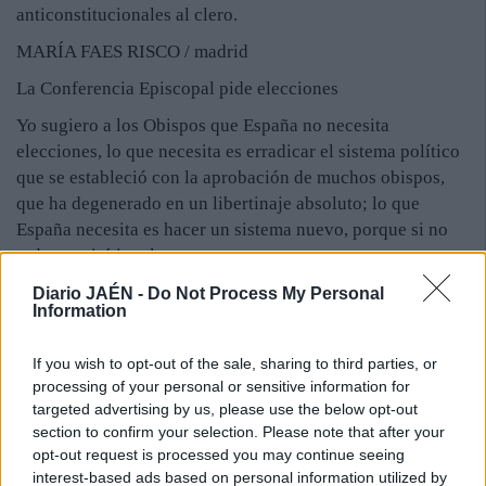
anticonstitucionales al clero.
MARÍA FAES RISCO / madrid
La Conferencia Episcopal pide elecciones
Yo sugiero a los Obispos que España no necesita
elecciones, lo que necesita es erradicar el sistema político
que se estableció con la aprobación de muchos obispos,
que ha degenerado en un libertinaje absoluto; lo que
España necesita es hacer un sistema nuevo, porque si no
todo seguirá igual.
JAIME FOMPEROSA / santander
Diario JAÉN -
Do Not Process My Personal
Information
If you wish to opt-out of the sale, sharing to third parties, or
processing of your personal or sensitive information for
targeted advertising by us, please use the below opt-out
section to confirm your selection. Please note that after your
opt-out request is processed you may continue seeing
interest-based ads based on personal information utilized by