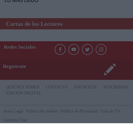
LO MÁS LEÍDO
Cartas de los Lectores
Redes Sociales
Regístrate
QUIÉNES SOMOS
CONTACTO
ANÚNCIESE
SUSCRÍBASE
EDICIÓN DIGITAL
Aviso Legal
Politica de cookies
Política de Privacidad
Guía de TV
Cartelera Cine