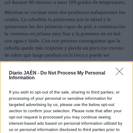
sal durante 60 minutos a unos 100 grados de temperatura.
Mientras se cocinan estos dos productos trabajaremos los
crudos. La cebolleta la partiremos por la mitad y le
quitaremos las dos primeras capas de piel, a continuación
la cortamos en juliana muy fina y la ponemos en un bol
con agua y hielo. Con este proceso conseguimos que la
cebolla quede más crujiente y pierda un poco ese exceso
de sabor que luego perdura en la boca y puede ser
desagradable.
Pelamos los ajos y les quitamos el germen, para a
Diario JAÉN -
Do Not Process My Personal
Information
continuación picarlos muy finitos.
Hora de ensamblar nuestro Rin-Ran:
If you wish to opt-out of the sale, sharing to third parties, or
processing of your personal or sensitive information for
Una vez enfriadas las patatas las pelamos y rompemos con
targeted advertising by us, please use the below opt-out
un tenedor. Al pimiento también en frio le quitamos la piel,
section to confirm your selection. Please note that after your
el pedúnculo y las pepitas, y lo cortamos en tiras finas.
opt-out request is processed you may continue seeing
interest-based ads based on personal information utilized by
En un plato hondo ponemos nuestrapatata cocida, encima
us or personal information disclosed to third parties prior to
los pimientos asados, la cebolleta en juliana bien escurrida