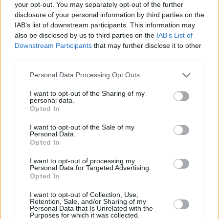
your opt-out. You may separately opt-out of the further
y el ajo picado.
disclosure of your personal information by third parties on the
Ahora es el momento del aliño:
IAB’s list of downstream participants. This information may
also be disclosed by us to third parties on the
IAB’s List of
Rociamos con un buen chorrazo de AOVE y añadimos sal,
Downstream Participants
that may further disclose it to other
pimenton y vinagre al gusto de cada uno.
third parties.
Personal Data Processing Opt Outs
I want to opt-out of the Sharing of my
personal data.
Opted In
I want to opt-out of the Sale of my
Personal Data.
Opted In
I want to opt-out of processing my
Personal Data for Targeted Advertising.
Opted In
I want to opt-out of Collection, Use,
Retention, Sale, and/or Sharing of my
Personal Data that Is Unrelated with the
Purposes for which it was collected.