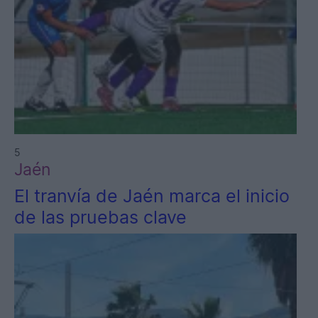
5
Jaén
El tranvía de Jaén marca el inicio
de las pruebas clave