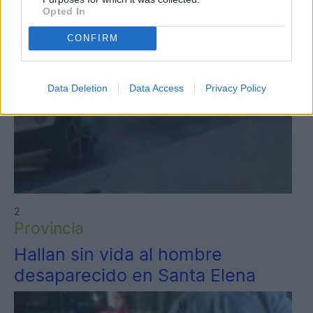
Opted In
CONFIRM
Data Deletion
Data Access
Privacy Policy
2
Provincia
Hallan sin vida al hombre
desaparecido en Santa Elena