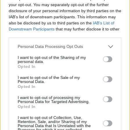
your opt-out. You may separately opt-out of the further
disclosure of your personal information by third parties on the
IAB’s list of downstream participants. This information may
also be disclosed by us to third parties on the
IAB’s List of
LO MÁS LEÍDO
Downstream Participants
that may further disclose it to other
third parties.
1
Personal Data Processing Opt Outs
Jaén
I want to opt-out of the Sharing of my
Un turismo colisiona contra un
personal data.
Opted In
camión de reparto de bombonas
I want to opt-out of the Sale of my
en la calle Eduardo García-
Personal Data.
Triviño López en Jaén
Opted In
I want to opt-out of processing my
Personal Data for Targeted Advertising.
Opted In
I want to opt-out of Collection, Use,
Retention, Sale, and/or Sharing of my
Personal Data that Is Unrelated with the
Purposes for which it was collected.