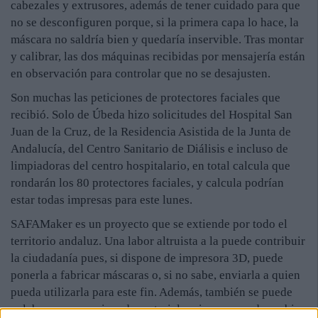
cabezales y extrusores, además de tener cuidado para que
no se desconfiguren porque, si la primera capa lo hace, la
máscara no saldría bien y quedaría inservible. Tras montar
y calibrar, las dos máquinas recibidas por mensajería están
en observación para controlar que no se desajusten.
Son muchas las peticiones de protectores faciales que
recibió. Solo de Úbeda hizo solicitudes del Hospital San
Juan de la Cruz, de la Residencia Asistida de la Junta de
Andalucía, del Centro Sanitario de Diálisis e incluso de
limpiadoras del centro hospitalario, en total calcula que
rondarán los 80 protectores faciales, y calcula podrían
estar todas impresas para este lunes.
SAFAMaker es un proyecto que se extiende por todo el
territorio andaluz. Una labor altruista a la puede contribuir
la ciudadanía pues, si dispone de impresora 3D, puede
ponerla a fabricar máscaras o, si no sabe, enviarla a quien
pueda utilizarla para este fin. Además, también se puede
colaborar proporcionado materiales si es proveedor, o bien