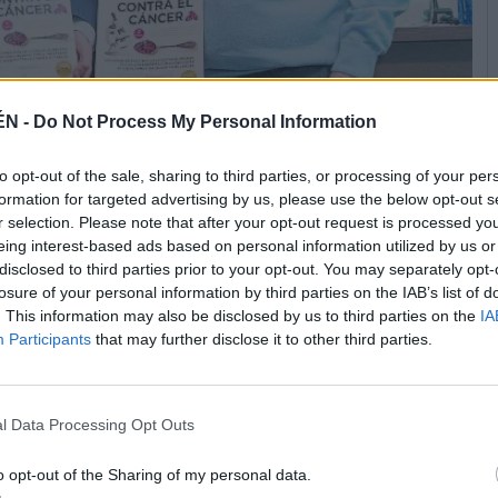
ÉN -
Do Not Process My Personal Information
to opt-out of the sale, sharing to third parties, or processing of your per
do Gálvez, en la presentación del libro.
formation for targeted advertising by us, please use the below opt-out s
r selection. Please note that after your opt-out request is processed y
eing interest-based ads based on personal information utilized by us or
ciación una de las principales causas de mortalidad. El salón de
disclosed to third parties prior to your opt-out. You may separately opt-
esentación del libro “Cocinar conciencia contra el cáncer”, cuyo
losure of your personal information by third parties on the IAB’s list of
y que incluya en su dieta productos que, según han demostrado
. This information may also be disclosed by us to third parties on the
IA
 actividad anticancerígena.
Participants
that may further disclose it to other third parties.
ulgación y concienciación, como se destacó en el acto. Se trata
ocineros de reconocido prestigio, entre los que se encuentran
 Dani García y el chef televisivo Pepe Rodríguez, entre otros.
l Data Processing Opt Outs
ncia anticancerígena, entre los que no podía faltar el aceite de
 solo los hábitos de vida saludables y el avance de la
o opt-out of the Sharing of my personal data.
as de muerte en España. Esta publicación ha sido editada por