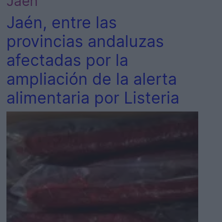
Jaén
Jaén, entre las
provincias andaluzas
afectadas por la
ampliación de la alerta
alimentaria por Listeria