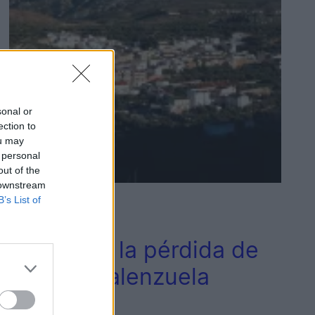
sonal or
ection to
ou may
 personal
out of the
 downstream
B’s List of
2
Jaén
Jaén llora la pérdida de
Manuel Valenzuela
Civantos