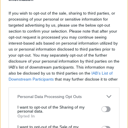
If you wish to opt-out of the sale, sharing to third parties, or
LO MÁS LEÍDO
processing of your personal or sensitive information for
targeted advertising by us, please use the below opt-out
section to confirm your selection. Please note that after your
1
opt-out request is processed you may continue seeing
Jaén
interest-based ads based on personal information utilized by
us or personal information disclosed to third parties prior to
Jaén, entre las provincias
your opt-out. You may separately opt-out of the further
andaluzas afectadas por la
disclosure of your personal information by third parties on the
IAB’s list of downstream participants. This information may
ampliación de la alerta
also be disclosed by us to third parties on the
IAB’s List of
alimentaria por Listeria
Downstream Participants
that may further disclose it to other
third parties.
Personal Data Processing Opt Outs
I want to opt-out of the Sharing of my
personal data.
Opted In
I want to opt-out of the Sale of my