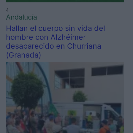
4
Andalucía
Hallan el cuerpo sin vida del
hombre con Alzhéimer
desaparecido en Churriana
(Granada)