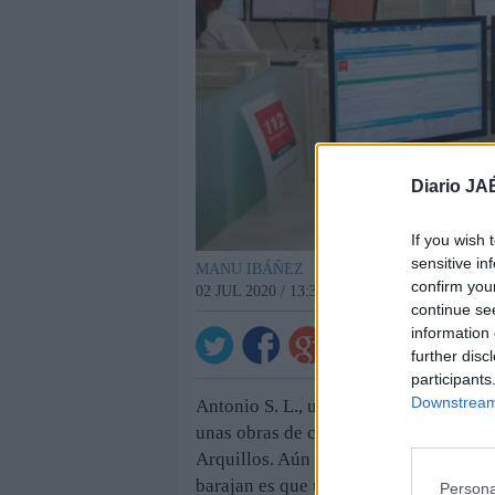
Diario JA
If you wish 
sensitive in
MANU IBÁÑEZ
confirm you
02 JUL 2020 / 13:31 H.
continue se
information 
Ver comenta
further disc
participants
Downstream 
Antonio S. L., un hombre de 68 años ha
unas obras de construcción de una cas
Arquillos. Aún se desconocen las causa
barajan es que un montacargas se habr
Persona