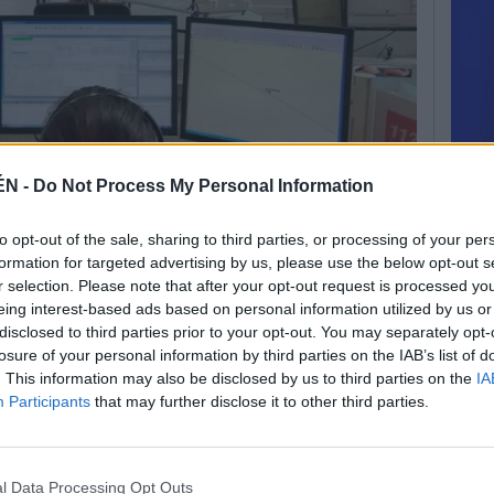
ÉN -
Do Not Process My Personal Information
to opt-out of the sale, sharing to third parties, or processing of your per
formation for targeted advertising by us, please use the below opt-out s
r selection. Please note that after your opt-out request is processed y
eing interest-based ads based on personal information utilized by us or
disclosed to third parties prior to your opt-out. You may separately opt-
rios
losure of your personal information by third parties on the IAB’s list of
. This information may also be disclosed by us to third parties on the
IA
Participants
that may further disclose it to other third parties.
 fallecido esta mañana tras sufrir un accidente en
a que se llevaban a cabo en la calle Goya de
s del accidente, pero una de las hipótesis que se
ía soltado y caído sobre el hombre, que habría
l Data Processing Opt Outs