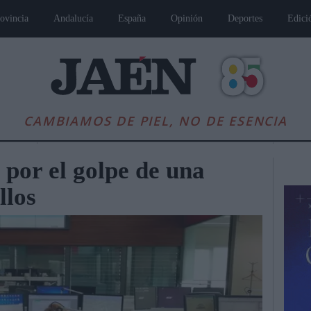
ovincia
Andalucía
España
Opinión
Deportes
Edici
CAMBIAMOS DE PIEL, NO DE ESENCIA
por el golpe de una
llos
es
Andalucía
Internacional
Opinión
Cultura
Deportes
Jaén, Pu