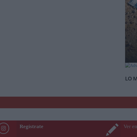
LO M
Regístrate
Ver en