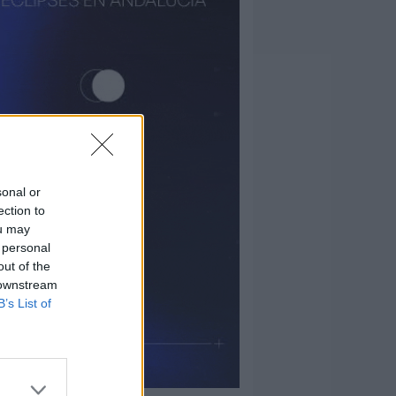
sonal or
ection to
ou may
 personal
out of the
 downstream
B’s List of