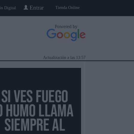
Entrar
Tienda Online
ón Digital
Powered by
Actualización a las
13:57
eblo a Pueblo
Gente
Especiales