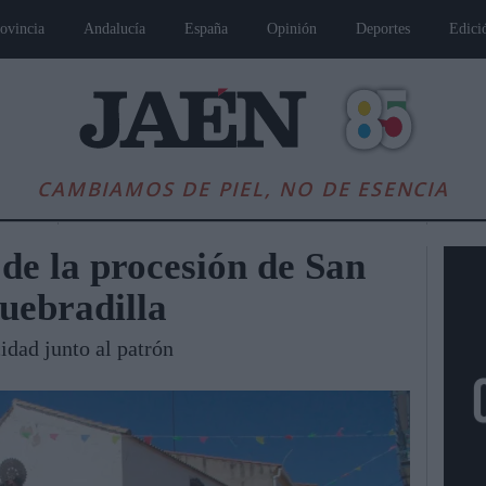
ovincia
Andalucía
España
Opinión
Deportes
Edici
CAMBIAMOS DE PIEL, NO DE ESENCIA
de la procesión de San
uebradilla
cidad junto al patrón
es
Andalucía
Internacional
Opinión
Cultura
Deportes
Jaén, Pu