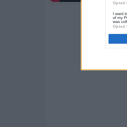
Opted 
I want t
of my P
was col
Opted 