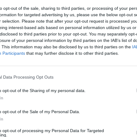
n García y estuvieron acompañados por diversos
to opt-out of the sale, sharing to third parties, or processing of your per
n Músico Cultural Maestro Miguel. Este recorrido
formation for targeted advertising by us, please use the below opt-out s
e en este vídeo.
r selection. Please note that after your opt-out request is processed y
eing interest-based ads based on personal information utilized by us or
disclosed to third parties prior to your opt-out. You may separately opt-
losure of your personal information by third parties on the IAB’s list of
. This information may also be disclosed by us to third parties on the
IA
Participants
that may further disclose it to other third parties.
l Data Processing Opt Outs
o opt-out of the Sharing of my personal data.
In
o opt-out of the Sale of my Personal Data.
In
to opt-out of processing my Personal Data for Targeted
ing.