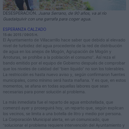
DESESPERACIÓN.
Juana Serrano, de 90 años, va al río
R
Guadalquivir con una garrafa para coger agua.
ESPERANZA CALZADO
15 dic 2015 / 09:05 H.
El Ayuntamiento de Villacarrillo hace saber que debido al elevado
nivel de turbidez del agua procedente de la red de distribución
de agua en los anejos de Mogón, Agrupación de Mogón y
Arroturas, se prohíbe a la población el consumo”. Así reza el
bando emitido por el equipo de Gobierno después de comprobar
que los niveles de calidad del “bien líquido” no son los tolerables.
La restricción es hasta nuevo aviso y, según confirmaron fuentes
municipales, como mínimo será hasta mañana. Y es que, en estos
momentos, se afana en todas aquellas labores que sean
necesarias para poner solución al problema.
La más inmediata fue el reparto de agua embotellada, que
comenzó ayer y proseguirá hoy, un reparto que, según explican
los vecinos, se limita a una botella de litro y medio por persona.
La Corporación Municipal alerta, en un comunicado, que
“solucionar el problema requiere intervención del Ayuntamiento y