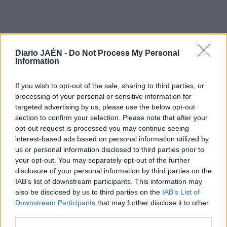
Diario JAÉN -
Do Not Process My Personal
Information
LO MÁS LEÍDO
If you wish to opt-out of the sale, sharing to third parties, or
processing of your personal or sensitive information for
1
targeted advertising by us, please use the below opt-out
Jaén
section to confirm your selection. Please note that after your
opt-out request is processed you may continue seeing
Jaén, entre las provincias
interest-based ads based on personal information utilized by
andaluzas afectadas por la
us or personal information disclosed to third parties prior to
your opt-out. You may separately opt-out of the further
ampliación de la alerta
disclosure of your personal information by third parties on the
alimentaria por Listeria
IAB’s list of downstream participants. This information may
also be disclosed by us to third parties on the
IAB’s List of
Downstream Participants
that may further disclose it to other
third parties.