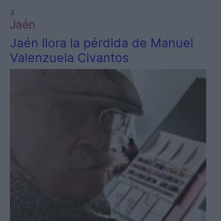
3
Jaén
Jaén llora la pérdida de Manuel
Valenzuela Civantos