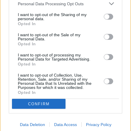
Personal Data Processing Opt Outs
I want to opt-out of the Sharing of my
personal data.
Opted In
I want to opt-out of the Sale of my
Personal Data.
Opted In
I want to opt-out of processing my
Personal Data for Targeted Advertising.
Opted In
I want to opt-out of Collection, Use,
Retention, Sale, and/or Sharing of my
Personal Data that Is Unrelated with the
Purposes for which it was collected.
Opted In
2
CONFIRM
Provincia
Estos son 5 de los pueblos con
Data Deletion
Data Access
Privacy Policy
menos vecinos de la provincia de