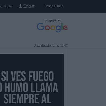
Entrar
Tienda Online
ón Digital
Powered by
Actualización a las
13:07
eblo a Pueblo
Gente
Especiales