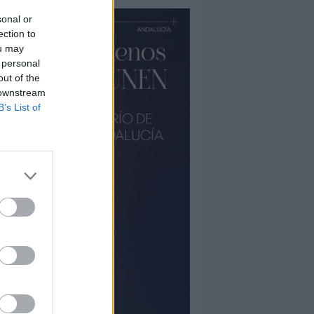
sonal or
ection to
ou may
 personal
out of the
 downstream
B’s List of