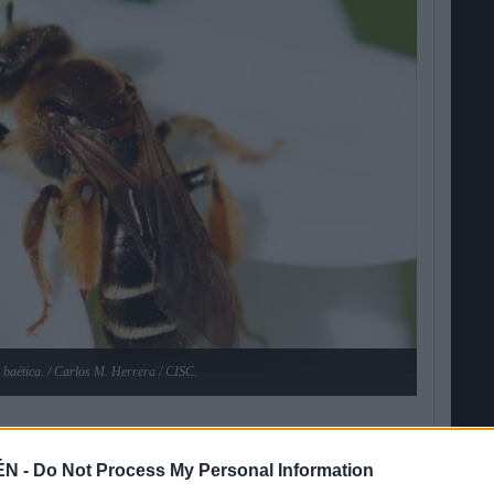
baética. / Carlos M. Herrera / CISC.
ÉN -
Do Not Process My Personal Information
rios