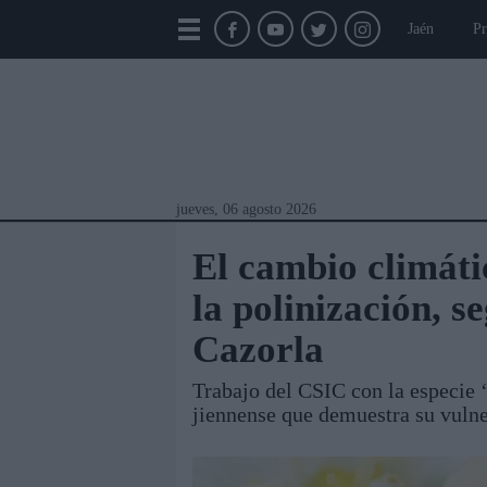
Jaén
Pr
jueves, 06 agosto 2026
El cambio climáti
la polinización, s
Cazorla
Trabajo del CSIC con la especie ‘
jiennense que demuestra su vulne
Módulos Portada
Jaén
Provincia
Linar