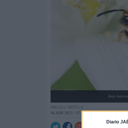
Abeja Andrena 
MIGUEL ORTEGA
04 ABR 2023 / 07:45 H.
Diario JA
Ver comenta