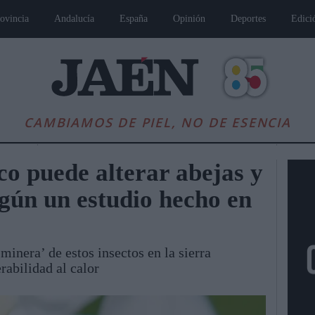
ovincia
Andalucía
España
Opinión
Deportes
Edici
CAMBIAMOS DE PIEL, NO DE ESENCIA
co puede alterar abejas y
egún un estudio hecho en
minera’ de estos insectos en la sierra
rabilidad al calor
es
Andalucía
Internacional
Opinión
Cultura
Deportes
Jaén, Pu