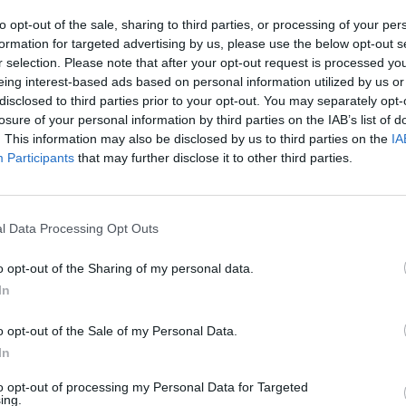
to opt-out of the sale, sharing to third parties, or processing of your per
formation for targeted advertising by us, please use the below opt-out s
nvestigaciones Científicas (CSIC) ha demostrado que
r selection. Please note that after your opt-out request is processed y
 principales polinizadores al principio de la
eing interest-based ads based on personal information utilized by us or
del sur de la península Ibérica, son particularmente
disclosed to third parties prior to your opt-out. You may separately opt-
icado del organismo público colgado en su web. El
losure of your personal information by third parties on the IAB’s list of
Cazorla. Puede inferirse que si la época en la que
. This information may also be disclosed by us to third parties on the
IA
 más calurosa de lo normal su función se vería
Participants
that may further disclose it to other third parties.
ltimos años ponen de relieve el papel fundamental de
, especialmente por el beneficio que aportan a
 en la sierra jiennense se ha publicado en la revista
l Data Processing Opt Outs
del proyecto europeo Sumhal (Sustainability for
ntegrating LifeWatch ERIC), que pretende contribuir
o opt-out of the Sharing of my personal data.
 en el Mediterráneo occidental. El CSIC aporta como
In
aña existen más de 1.100 especies diferentes de
ntes que determinan l apresencia más o menos
o opt-out of the Sale of my Personal Data.
stos insectos en diferentes momentos del año.
In
a ha liderado la Estación Biológica de Doñana (EBD-
to opt-out of processing my Personal Data for Targeted
ing.
las abejas mineras en la floración temprana en