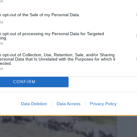
In
ene y el plazo de ejecución es de 10 meses, según el colectivo.
mo de comunicación constante, para saber el estado de los
o opt-out of the Sale of my Personal Data.
In
paso de caminos que comunicaba el suroeste peninsular con el
to opt-out of processing my Personal Data for Targeted
a través del valle del Alto Guadalquivir. De ahí que queden
ing.
acan puentes y calzadas romanas, como el Puente Mocho, entre
In
s entre Cástulo, Guadix, Cartagonova por la Sierra de Segura y
o opt-out of Collection, Use, Retention, Sale, and/or Sharing
ersonal Data that Is Unrelated with the Purposes for which it
lected.
In
CONFIRM
Data Deletion
Data Access
Privacy Policy