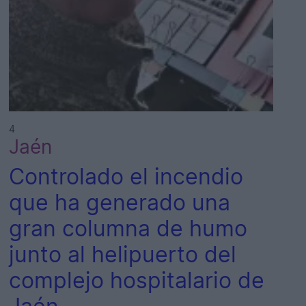
4
Jaén
Controlado el incendio
que ha generado una
gran columna de humo
junto al helipuerto del
complejo hospitalario de