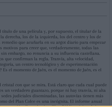
 título de una película y, por supuesto, el titular de la
 la derecha, los de la izquierda, los del centro y los de
ás remedio que acuñarla en su argot diario para empezar
os motivos para creer que, verdaderamente, todas las
sin embargo, no renuncia a su influencia castellana.
s que confirman la regla. Tranvía, alta velocidad,
ategoría, un centro tecnológico y de experimentación
? Es el momento de Jaén, es el momento de Jaén, es el
l cristal con que se mira. Está claro que cada cual puede
 es un verdadero guantazo, porque ni hay tranvía, ni alta
ce sedes judiciales diseminadas, las autovías tienen más
mo del Plan Colce es una incógnita. El informe anual
onstrucción, Consultoría y Obra Pública sitúa a Jaén