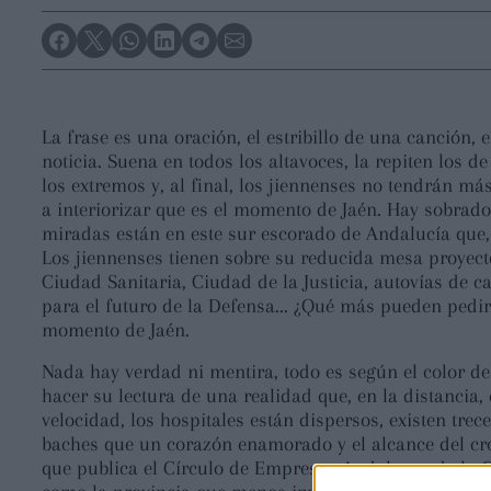
La frase es una oración, el estribillo de una canción, el
noticia. Suena en todos los altavoces, la repiten los de
los extremos y, al final, los jiennenses no tendrán m
a interiorizar que es el momento de Jaén. Hay sobrad
miradas están en este sur escorado de Andalucía que, 
Los jiennenses tienen sobre su reducida mesa proyecto
Ciudad Sanitaria, Ciudad de la Justicia, autovías de c
para el futuro de la Defensa... ¿Qué más pueden pedir
momento de Jaén.
Nada hay verdad ni mentira, todo es según el color de
hacer su lectura de una realidad que, en la distancia,
velocidad, los hospitales están dispersos, existen tre
baches que un corazón enamorado y el alcance del cro
que publica el Círculo de Empresas Andaluzas de la C