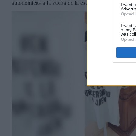
autonómicas a la vuelta de la esquina en el mejor mo
I want 
Advertis
Opted 
I want t
of my P
was col
Opted 