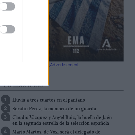
Lo más leído
Lluvia a tres cuartos en el pantano
Serafín Pérez, la memoria de un guarda
Claudio Vázquez y Ángel Ruiz, la huella de Jaén
en la segunda estrella de la selección española
Mario Martos, de Vox, será el delegado de