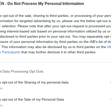
 en Andalucía, incuestionable estadística en una
ÉN -
Do Not Process My Personal Information
que, entre la desesperación, que funciona y, además, se
la su potencial progreso en su evolución: la
to opt-out of the sale, sharing to third parties, or processing of your per
ide ayuda con grito académico para que quienes tienen la
formation for targeted advertising by us, please use the below opt-out s
e es el momento de Jaén. No se trata de arrimar más
r selection. Please note that after your opt-out request is processed y
e cumplir con un sistema pactado y aprobado por el
eing interest-based ads based on personal information utilized by us or
 para que una institución modélica pueda continuar con
disclosed to third parties prior to your opt-out. You may separately opt-
 ejercer en el desarrollo de una película de ensueño.
losure of your personal information by third parties on the IAB’s list of
. This information may also be disclosed by us to third parties on the
IA
, entre las bifurcaciones embarradas, que el que marca
Participants
that may further disclose it to other third parties.
uando pase su mandato regresará a su puesto de trabajo
iones si no encuentra apoyo social en sus justas
to de demostrarlo, valga la redundancia, con
o, tendrán la oportunidad de salir a la calle y arropar
l Data Processing Opt Outs
 mañana, a las siete de la tarde, en la Plaza de Santa
ando municipal que animaba a respaldar la presencia de
o opt-out of the Sharing of my personal data.
italidad, ahora tienen un motivo real para acudir al
In
ue depende, exclusivamente, de la fuente del
e hacer bien los deberes para aprobar con un cinco
o opt-out of the Sale of my Personal Data.
lidad vigente y, de paso, conseguir un sobresaliente,
In
o estudia y se presenta a un examen. Elecciones