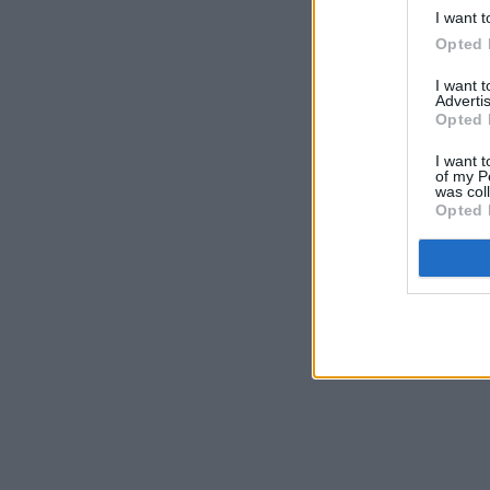
I want t
Opted 
I want 
Advertis
Opted 
I want t
of my P
was col
Opted 