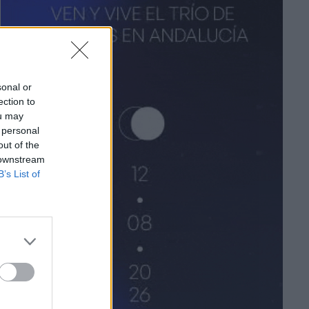
sonal or
ection to
ou may
 personal
out of the
 downstream
B’s List of