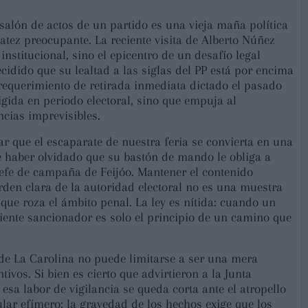
 salón de actos de un partido es una vieja maña política
atez preocupante. La reciente visita de Alberto Núñez
institucional, sino el epicentro de un desafío legal
ecidido que su lealtad a las siglas del PP está por encima
l requerimiento de retirada inmediata dictado el pasado
igida en periodo electoral, sino que empuja al
cias imprevisibles.
r que el escaparate de nuestra feria se convierta en una
e haber olvidado que su bastón de mando le obliga a
 jefe de campaña de Feijóo. Mantener el contenido
 orden clara de la autoridad electoral no es una muestra
que roza el ámbito penal. La ley es nítida: cuando un
iente sancionador es solo el principio de un camino que
de La Carolina no puede limitarse a ser una mera
ivos. Si bien es cierto que advirtieron a la Junta
esa labor de vigilancia se queda corta ante el atropello
tular efímero; la gravedad de los hechos exige que los