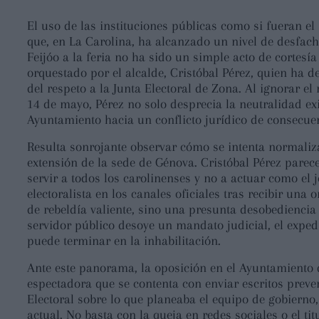
El uso de las instituciones públicas como si fueran el
que, en La Carolina, ha alcanzado un nivel de desfach
Feijóo a la feria no ha sido un simple acto de cortesía 
orquestado por el alcalde, Cristóbal Pérez, quien ha d
del respeto a la Junta Electoral de Zona. Al ignorar e
14 de mayo, Pérez no solo desprecia la neutralidad ex
Ayuntamiento hacia un conflicto jurídico de consecuen
Resulta sonrojante observar cómo se intenta normaliza
extensión de la sede de Génova. Cristóbal Pérez parec
servir a todos los carolinenses y no a actuar como el
electoralista en los canales oficiales tras recibir una
de rebeldía valiente, sino una presunta desobediencia 
servidor público desoye un mandato judicial, el exped
puede terminar en la inhabilitación.
Ante este panorama, la oposición en el Ayuntamiento 
espectadora que se contenta con enviar escritos prevent
Electoral sobre lo que planeaba el equipo de gobierno, 
actual. No basta con la queja en redes sociales o el ti