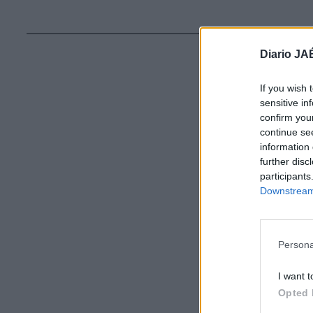
Diario JA
If you wish 
sensitive in
confirm you
continue se
information 
further disc
participants
Downstream 
Persona
I want t
Opted 