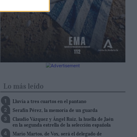
Lo más leído
Lluvia a tres cuartos en el pantano
Serafín Pérez, la memoria de un guarda
Claudio Vázquez y Ángel Ruiz, la huella de Jaén
en la segunda estrella de la selección española
Mario Martos, de Vox, será el delegado de