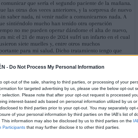
a comunicar que sería el segundo paciente de la mañana.
ue las otras dos veces anteriores, y la sorpresa de nuevo
 sin saber nada, ni venir nadie a comunicarnos nada. A
que sintiéndolo mucho han tenido otra operación
 tiempo no me pueden operar dándome el alta de nuevo,
ra mi: el 21 de mayo de 2024 sufrí un infarto en el cual
sieron siete muelles y, entre otros muchos
portante para mi salud. Dicho tratamiento tengo que
venciones , consecuencia que puede resultar muy grave
al de quince días, cinco por cada intervención no
ÉN -
Do Not Process My Personal Information
to opt-out of the sale, sharing to third parties, or processing of your per
formation for targeted advertising by us, please use the below opt-out s
r selection. Please note that after your opt-out request is processed y
eing interest-based ads based on personal information utilized by us or
50€ la tasa de entrada a la ciudad no es solo una
disclosed to third parties prior to your opt-out. You may separately opt-
o. Marca el punto en que el turismo masivo se convierte
losure of your personal information by third parties on the IAB’s list of
Desde Barcelona hasta Praga, ciudades saturadas buscan
. This information may also be disclosed by us to third parties on the
IA
mo filtro: quienes pagan acceden, quienes no quedan
Participants
that may further disclose it to other third parties.
e, los destinos se elitizan y la experiencia de viajar se