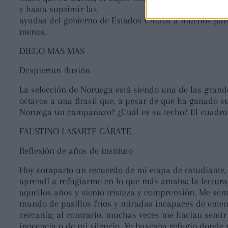
y hasta suprimir las
ayudas del gobierno de Estados Unidos a muchos país
menos.
DIEGO MAS MAS
Despiertan ilusión
La selección de Noruega está siendo una de las gran
octavos a una Brasil que, a pesar de que ha ganado su
Noruega un campanazo? ¿Cuál es su techo? El cuadro 
FAUSTINO LASARTE GÁRATE
Reflexión de años de instituto
Hoy comparto un recuerdo de mi etapa de estudiante, N
aprendí a refugiarme en lo que más amaba: la lectura,
aquellos años y siento tristeza y comprensión. Me sent
mundo de pasillos fríos y miradas incapaces de ent
cercanía; al contrario, muchas veces me hacían senti
inocencia o de mi silencio. Yo buscaba refugio donde p