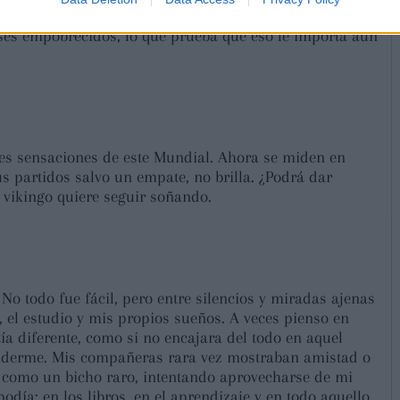
es empobrecidos, lo que prueba que eso le importa aún
des sensaciones de este Mundial. Ahora se miden en
s partidos salvo un empate, no brilla. ¿Podrá dar
vikingo quiere seguir soñando.
o todo fue fácil, pero entre silencios y miradas ajenas
 el estudio y mis propios sueños. A veces pienso en
ía diferente, como si no encajara del todo en aquel
enderme. Mis compañeras rara vez mostraban amistad o
r como un bicho raro, intentando aprovecharse de mi
odía: en los libros, en el aprendizaje y en todo aquello