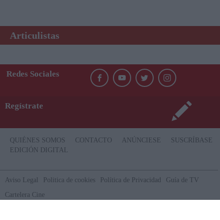
Articulistas
Redes Sociales
Regístrate
QUIÉNES SOMOS
CONTACTO
ANÚNCIESE
SUSCRÍBASE
EDICIÓN DIGITAL
Aviso Legal
Politica de cookies
Política de Privacidad
Guía de TV
Cartelera Cine