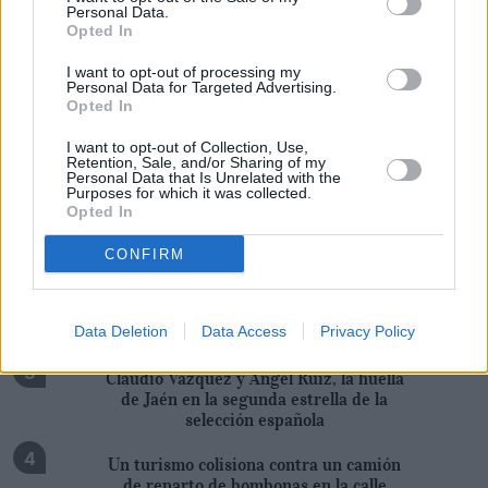
Personal Data.
Opted In
Tags
I want to opt-out of processing my
JUANA GARRIDO
Personal Data for Targeted Advertising.
Opted In
I want to opt-out of Collection, Use,
Retention, Sale, and/or Sharing of my
Personal Data that Is Unrelated with the
Purposes for which it was collected.
Opted In
Lo más leído
CONFIRM
Lluvia a tres cuartos en el pantano
Serafín Pérez, la memoria de un guarda
Data Deletion
Data Access
Privacy Policy
Claudio Vázquez y Ángel Ruiz, la huella
de Jaén en la segunda estrella de la
selección española
Un turismo colisiona contra un camión
de reparto de bombonas en la calle