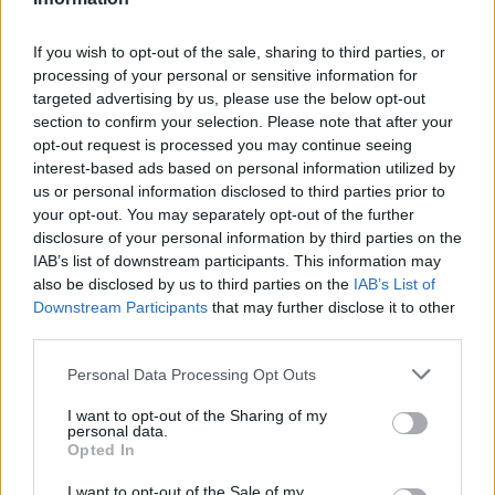
muchos años una alumna más entre sus
compañeros. Llevaba una pequeña cartera y un
If you wish to opt-out of the sale, sharing to third parties, or
cuaderno tamaño cuartilla, donde colocaba una
processing of your personal or sensitive information for
targeted advertising by us, please use the below opt-out
cruz y un círculo en perfecto orden y limpieza.
section to confirm your selection. Please note that after your
Dato curioso es que iba diariamente a misa y
opt-out request is processed you may continue seeing
como durante un tiempo hubo que impartir
interest-based ads based on personal information utilized by
algunas clases por la tarde, dando el primer toque
us or personal information disclosed to third parties prior to
your opt-out. You may separately opt-out of the further
se levantaba, venía a mi mesa y me indicaba
disclosure of your personal information by third parties on the
santiguándose, que ella se iba porque ya estaban
IAB’s list of downstream participants. This information may
tocando las campanas. ¡Era inexplicable! Cómo
also be disclosed by us to third parties on the
IAB’s List of
Downstream Participants
that may further disclose it to other
debía de tener interiorizadas sus costumbres para
third parties.
comportarse como si escuchara perfectamente.
Fue querida y por todos. Nunca dejó de ser una
Personal Data Processing Opt Outs
niña.
I want to opt-out of the Sharing of my
personal data.
Opted In
I want to opt-out of the Sale of my