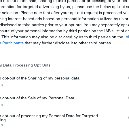
to opt-out of the sale, sharing to third parties, or processing of your per
formation for targeted advertising by us, please use the below opt-out s
r selection. Please note that after your opt-out request is processed y
eing interest-based ads based on personal information utilized by us or
disclosed to third parties prior to your opt-out. You may separately opt-
losure of your personal information by third parties on the IAB’s list of
. This information may also be disclosed by us to third parties on the
IA
Participants
that may further disclose it to other third parties.
casi todo me la trae al fresco. Ventajas de carecer de
gunas pequeñas cosas soy muy mío, muy puñetero.
l Data Processing Opt Outs
e periódico. En ellos cuido no solo el mensaje, sino
imo las palabras empleadas, las expresiones de
o opt-out of the Sharing of my personal data.
a la altura de la generosidad de las sesenta o setenta
In
no siempre, lo publicado queda resultón, ameno y
o opt-out of the Sale of my Personal Data.
. Otras veces, el resultado no me convence y me
In
es venidero, con el único propósito de procurar
, para mí, escribir en el Diario Jaén, además de un
to opt-out of processing my Personal Data for Targeted
ing.
z alta, un grito en la oscuridad, una sesión menos
In