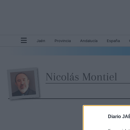
Jaén
Provincia
Andalucía
España
Nicolás Montiel
Diario JA