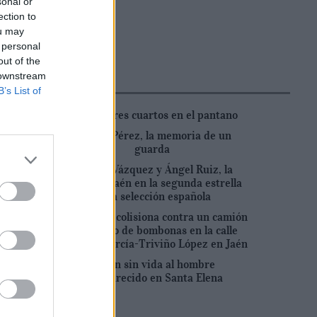
sonal or
ection to
ou may
 personal
out of the
Lo más leído
 downstream
B’s List of
Lluvia a tres cuartos en el pantano
Serafín Pérez, la memoria de un
guarda
Claudio Vázquez y Ángel Ruiz, la
huella de Jaén en la segunda estrella
de la selección española
Un turismo colisiona contra un camión
de reparto de bombonas en la calle
Eduardo García-Triviño López en Jaén
Hallan sin vida al hombre
desaparecido en Santa Elena