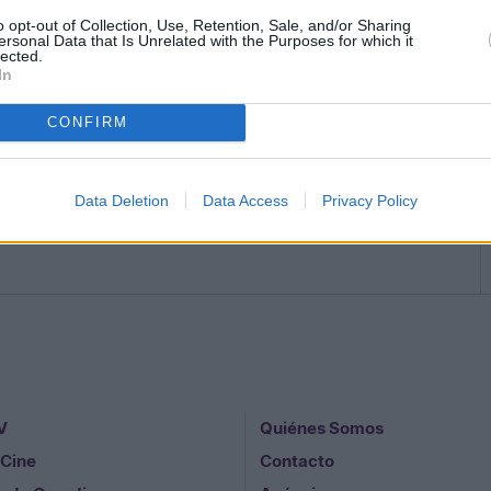
al y como yo lo he concebido, no es el mismo que
o opt-out of Collection, Use, Retention, Sale, and/or Sharing
ación o por lo que sea, la tristeza me secuestra al
ersonal Data that Is Unrelated with the Purposes for which it
lected.
ardarla en la vitrina, donde guardaba la lotería
In
CONFIRM
Data Deletion
Data Access
Privacy Policy
V
Quiénes Somos
 Cine
Contacto