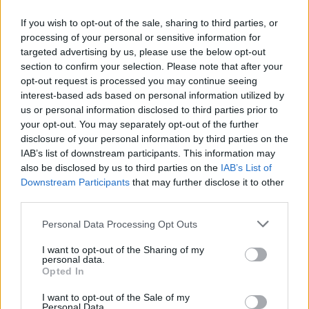
recitando poemas de amor y humor de los que
If you wish to opt-out of the sale, sharing to third parties, or
decía eran versos de Campoamor. Así pasaron los
processing of your personal or sensitive information for
días de pereza mañanera y cansancio vespertino
targeted advertising by us, please use the below opt-out
de tablas de elementos y declinaciones, historias
section to confirm your selection. Please note that after your
de civilizaciones y estudios empíricos de lenguas
opt-out request is processed you may continue seeing
interest-based ads based on personal information utilized by
muertas y labios resucitados. Hubo que elegir ser
us or personal information disclosed to third parties prior to
chavea o zagal, estudiante o gañán y al final serlo
your opt-out. You may separately opt-out of the further
todo resultó la única posibilidad. Hoy no veo el
disclosure of your personal information by third parties on the
IAB’s list of downstream participants. This information may
autobús blanquiazul de ayer que ha dejado de
also be disclosed by us to third parties on the
IAB’s List of
recorrer esa carretera que ya solo está en la
Downstream Participants
that may further disclose it to other
memoria. Gracias Montijano por haber sido 53
third parties.
años ese blues del autobús que fue nuestra
Personal Data Processing Opt Outs
“viajera”.
I want to opt-out of the Sharing of my
personal data.
Opted In
I want to opt-out of the Sale of my
Personal Data.