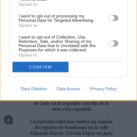
Tags
Opted In
JUAN TRINIDAD CARRETERO
I want to opt-out of processing my
Personal Data for Targeted Advertising.
Opted In
I want to opt-out of Collection, Use,
Retention, Sale, and/or Sharing of my
Personal Data that Is Unrelated with the
Purposes for which it was collected.
Lo más leído
Opted In
CONFIRM
Lluvia a tres cuartos en el pantano
Serafín Pérez, la memoria de un guarda
Data Deletion
Data Access
Privacy Policy
Claudio Vázquez y Ángel Ruiz, la huella
de Jaén en la segunda estrella de la
selección española
Un turismo colisiona contra un camión
de reparto de bombonas en la calle
Eduardo García-Triviño López en Jaén