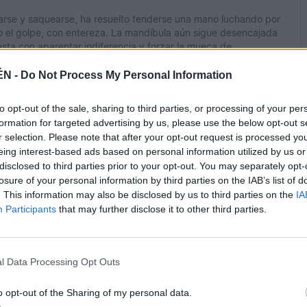
urarse y saquearse, ha resuelto tenderse una mano luchando por
el golpe, con entereza. La mandíbula aún sigue desencajada
asta con aparentar indiferencia y forzar la mueca de
de novato, defensa abierta, nos han alcanzado, ya por segunda
os para darle el respeto necesario que se están ganando sus
ÉN -
Do Not Process My Personal Information
araña y muerde si el árbitro no mira. Amenaza, maldice y perjura
cil. Ni limpio. Ni legal. Subió al ring y golpeó al despreocupado
to opt-out of the sale, sharing to third parties, or processing of your per
romanos también sangraron.
formation for targeted advertising by us, please use the below opt-out s
r selection. Please note that after your opt-out request is processed y
tidumbre y furia desbocada es cuando los maestros cetreros
eing interest-based ads based on personal information utilized by us or
peligrosos y sanguinarios cazadores que nunca dejaron de ser,
disclosed to third parties prior to your opt-out. You may separately opt-
s dominios si no es bajo visado. Y es que a estas alturas, las
losure of your personal information by third parties on the IAB’s list of
es la presa es fácil. Alentadas por el redoble de los tambores
 por instinto, a desenrollar viejas banderas. A no elegir las
. This information may also be disclosed by us to third parties on the
IA
nocemos el saludo o nos equivocamos de bandera, la sombra
Participants
that may further disclose it to other third parties.
.
l Data Processing Opt Outs
o opt-out of the Sharing of my personal data.