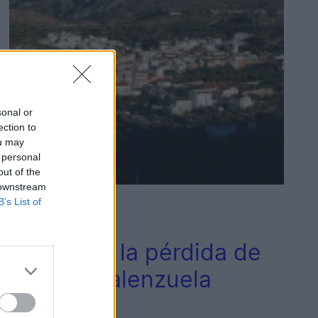
sonal or
ection to
ou may
 personal
out of the
 downstream
B’s List of
2
Jaén
Jaén llora la pérdida de
Manuel Valenzuela
Civantos