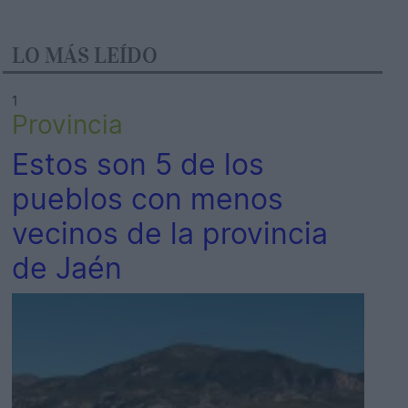
LO MÁS LEÍDO
1
Provincia
Estos son 5 de los
pueblos con menos
vecinos de la provincia
de Jaén