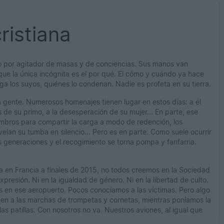
ristiana
cio por agitador de masas y de conciencias. Sus manos van
 que la única incógnita es el por qué. El cómo y cuándo ya hace
ega los suyos, quiénes lo condenan. Nadie es profeta en su tierra.
a gente. Numerosos homenajes tienen lugar en estos días: a él
as de su primo, a la desesperación de su mujer... En parte, ese
ombros para compartir la carga a modo de redención, los
elan su tumba en silencio... Pero es en parte. Como suele ocurrir
as generaciones y el recogimiento se torna pompa y fanfarria.
a en Francia a finales de 2015, no todos creemos en la Sociedad
xpresión. Ni en la igualdad de género. Ni en la libertad de culto.
 en ese aeropuerto. Pocos conocíamos a las víctimas. Pero algo
umen a las marchas de trompetas y cornetas, mientras poníamos la
las patillas. Con nosotros no va. Nuestros aviones, al igual que