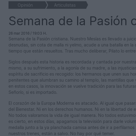
Opinión
Articulistas
Semana de la Pasión c
26 mar 2016 / 19:03 H.
Semana de la Pasión cristiana. Nuestro Mesías es llevado a jui
desnudas, sin cota de malla ni yelmo, acude a una batalla en la
tiempo que están resueltos. Tras mucho deliberar, Pilato lo entr
Siglos después esta historia es recordada y cantada por nuestr
mismo, a su sufrimiento, a la agonía de su madre, a las injustici
espíritu de sacrificio es recogido: los hermanos que unen sus h
penitentes que alumbran su camino al templo, las mantillas que v
en estos casos, la innovación se vuelve tradición para las futur
Señorío, si es importado.
El corazón de la Europa Moderna es atacado. Al igual que pasar
del Bienestar. Ni en los derechos humanos. Ni en la libertad de e
No todos valoramos la vida de igual manera. No todos estuvimos
es cierto, en estos días, apagamos la televisión para darle vol
medalla junto a la ya planchada camisa antes de ir a perfilarnos 
nuestros trenes, están a salvo. No hay por qué temer.