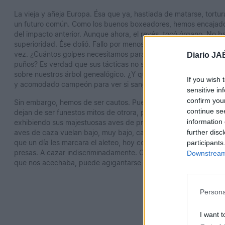
La vieja y añeja Europa. Ésa que ya, hastiada de matarse, tort
un futuro común. Como los buenos boxeadores, hemos encajado 
del impacto anterior. Aunque ahora, el revés, tocó órgano. No b
superioridad. Ése dolió. Fallo por menospreciar al rival. Error 
vez. ¿Cuántos golpes necesitamos para valorar al rival? ¿Cuánt
Diario JA
puños? Es verdad que sus tácticas no son limpias, golpea bajo, 
sobre nuestros árbol genealógico. ¿Y qué? Nadie dijo que fuera fá
If you wish 
y acomodado campeón para ver si sangraba. Y ojo, porque los 
sensitive in
confirm you
Sin embargo, hemos de ser cautos. Pues en estos días de incer
continue se
dejan de ser funestos mitos de otrora, para convertirse en los 
information 
exhibiendo sus majestuosas aves de presa. Nadie deambula por su
further disc
aves de caza vuelan bajo, muy bajo, casi marcando territorio, pu
que un día les marcara el aleteo, hoy comienzan, nuevamente, casi
participants
presas. A cazar indiscriminadamente. Cuidado porque si desco
Downstream 
que nos acechaba, puede agigantarse en cuestión de segundos
Persona
I want t