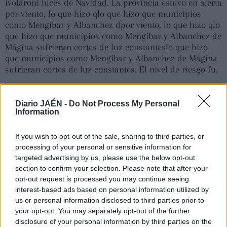
ívolaronî luces de Navidad. La provincia estuvo en alerta
por viento, lo que hizo qlo que hizo que municipios
como Mengíbar y Albanchez dpor viento, lo que hizo qlo
que hizo que municipios como Mengíbar y Albanchez de
Mágina sufrieran cortes de luz constanteslo que hizo
que municipios como Mengíbar y Albanchez de Mágina
sufrieran cortes de luz constantes. El nivel de riesgo fu.
Diario JAÉN -
Do Not Process My Personal
Information
If you wish to opt-out of the sale, sharing to third parties, or
processing of your personal or sensitive information for
targeted advertising by us, please use the below opt-out
section to confirm your selection. Please note that after your
opt-out request is processed you may continue seeing
interest-based ads based on personal information utilized by
us or personal information disclosed to third parties prior to
your opt-out. You may separately opt-out of the further
disclosure of your personal information by third parties on the