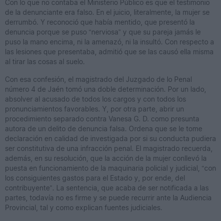
Con lo que no contaba el Ministerio Público es que el testimonio
de la denunciante era falso. En el juicio, literalmente, la mujer se
derrumbó. Y reconoció que había mentido, que presentó la
denuncia porque se puso “nerviosa” y que su pareja jamás le
puso la mano encima, ni la amenazó, ni la insultó. Con respecto a
las lesiones que presentaba, admitió que se las causó ella misma
al tirar las cosas al suelo.
Con esa confesión, el magistrado del Juzgado de lo Penal
número 4 de Jaén tomó una doble determinación. Por un lado,
absolver al acusado de todos los cargos y con todos los
pronunciamientos favorables. Y, por otra parte, abrir un
procedimiento separado contra Vanesa G. D. como presunta
autora de un delito de denuncia falsa. Ordena que se le tome
declaración en calidad de investigada por si su conducta pudiera
ser constitutiva de una infracción penal. El magistrado recuerda,
además, en su resolución, que la acción de la mujer conllevó la
puesta en funcionamiento de la maquinaria policial y judicial, “con
los consiguientes gastos para el Estado y, por ende, del
contribuyente”. La sentencia, que acaba de ser notificada a las
partes, todavía no es firme y se puede recurrir ante la Audiencia
Provincial, tal y como explican fuentes judiciales.