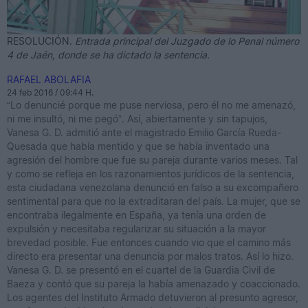
RESOLUCIÓN.
Entrada principal del Juzgado de lo Penal número
4 de Jaén, donde se ha dictado la sentencia.
RAFAEL ABOLAFIA
24 feb 2016 / 09:44 H.
“Lo denuncié porque me puse nerviosa, pero él no me amenazó,
ni me insultó, ni me pegó”. Así, abiertamente y sin tapujos,
Vanesa G. D. admitió ante el magistrado Emilio García Rueda-
Quesada que había mentido y que se había inventado una
agresión del hombre que fue su pareja durante varios meses. Tal
y como se refleja en los razonamientos jurídicos de la sentencia,
esta ciudadana venezolana denunció en falso a su excompañero
sentimental para que no la extraditaran del país. La mujer, que se
encontraba ilegalmente en España, ya tenía una orden de
expulsión y necesitaba regularizar su situación a la mayor
brevedad posible. Fue entonces cuando vio que el camino más
directo era presentar una denuncia por malos tratos. Así lo hizo.
Vanesa G. D. se presentó en el cuartel de la Guardia Civil de
Baeza y contó que su pareja la había amenazado y coaccionado.
Los agentes del Instituto Armado detuvieron al presunto agresor,