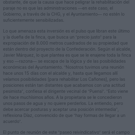
obstante, de que la causa que hace peligrar la rehabilitación del
paraje no es que las administraciones —en este caso, el
Gobierno, a través de la CHG, y el Ayuntamiento— no estén lo
suficientemente sensibilizadas.
Lo que amenaza esta inversión es el pulso que libran este último
y la dueña de la finca, que busca un “precio justo” para la
expropiación de 8.000 metros cuadrados de su propiedad que
están dentro del proyecto de la Confederación. Según el alcalde,
Javier Márquez, lo que plantea es que se le enajene toda la finca
y eso —razona— se escapa de la lógica y de las posibilidades
económicas del Ayuntamiento. “Nosotros tuvimos una reunión
hace unos 15 días con el alcalde y, hasta que llegamos allí
veíamos posibilidades [para rehabilitar Los Cañones], pero las
posiciones están tan distantes que acabamos con una actitud
pesimista”, confiesa el dirigente vecinal de “Puensi”. “Esto viene
de hace muchísimos años. A la propietaria se le concedieron
unos pasos de agua y no quiere perderlos. La entiendo, pero
debe acercar posturas y aceptar una posición intermedia”,
reflexiona Díaz, convencido de que “hay formas de llegar a un
acuerdo”.
El punto de reunión de este “paseo reivindicativo” será el campo