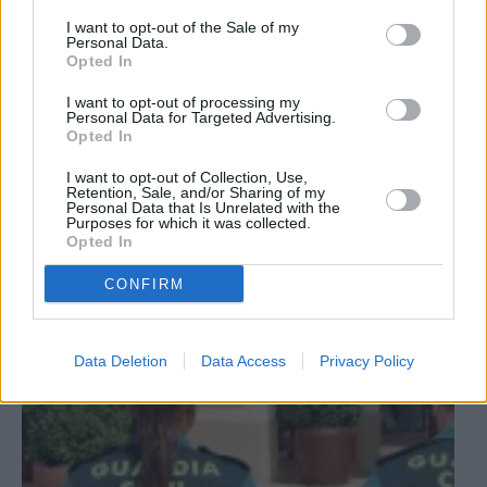
I want to opt-out of the Sale of my
Personal Data.
Opted In
I want to opt-out of processing my
Personal Data for Targeted Advertising.
Opted In
2
Provincia
I want to opt-out of Collection, Use,
Retention, Sale, and/or Sharing of my
Personal Data that Is Unrelated with the
Muere electrocutado un hombre
Purposes for which it was collected.
Opted In
de 64 años en una torre eléctrica
en Bailén
CONFIRM
Data Deletion
Data Access
Privacy Policy