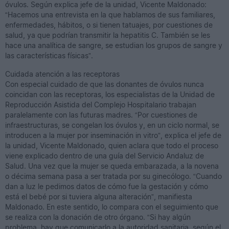
óvulos. Según explica jefe de la unidad, Vicente Maldonado:
“Hacemos una entrevista en la que hablamos de sus familiares,
enfermedades, hábitos, o si tienen tatuajes, por cuestiones de
salud, ya que podrían transmitir la hepatitis C. También se les
hace una analítica de sangre, se estudian los grupos de sangre y
las características físicas”.
Cuidada atención a las receptoras
Con especial cuidado de que las donantes de óvulos nunca
coincidan con las receptoras, los especialistas de la Unidad de
Reproducción Asistida del Complejo Hospitalario trabajan
paralelamente con las futuras madres. “Por cuestiones de
infraestructuras, se congelan los óvulos y, en un ciclo normal, se
introducen a la mujer por inseminación in vitro”, explica el jefe de
la unidad, Vicente Maldonado, quien aclara que todo el proceso
viene explicado dentro de una guía del Servicio Andaluz de
Salud. Una vez que la mujer se queda embarazada, a la novena
o décima semana pasa a ser tratada por su ginecólogo. “Cuando
dan a luz le pedimos datos de cómo fue la gestación y cómo
está el bebé por si tuviera alguna alteración”, manifiesta
Maldonado. En este sentido, lo compara con el seguimiento que
se realiza con la donación de otro órgano. “Si hay algún
problema, hay que comunicarlo a la autoridad sanitaria, según el