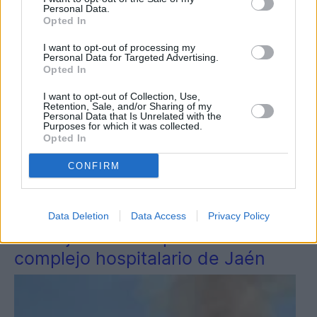
Personal Data.
Opted In
I want to opt-out of processing my
Personal Data for Targeted Advertising.
Opted In
I want to opt-out of Collection, Use,
Retention, Sale, and/or Sharing of my
Personal Data that Is Unrelated with the
Purposes for which it was collected.
Opted In
3
Jaén
CONFIRM
Controlado el incendio que ha
generado una gran columna de
Data Deletion
Data Access
Privacy Policy
humo junto al helipuerto del
complejo hospitalario de Jaén