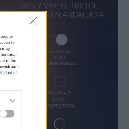
sonal or
ection to
ou may
 personal
out of the
 downstream
B’s List of