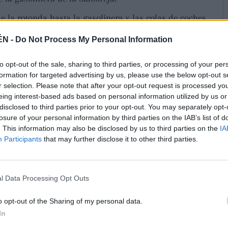
de la rotonda hasta la gasolinera y las colas de coches
de la mañana hasta el mediodía. Este caos se vio
n de la Capilla, cortada en sentido ascendente por las
ÉN -
Do Not Process My Personal Information
es de la Avenida de Granada mostraron su indignación
. Uno de los propietarios de un establecimiento explicó
to opt-out of the sale, sharing to third parties, or processing of your per
or las colas o por la falta de aparcamiento y optó por
formation for targeted advertising by us, please use the below opt-out s
es entendían que los vendedores del mercadillo, que
r selection. Please note that after your opt-out request is processed y
n; lo que no aceptaban era la falta de previsión del
eing interest-based ads based on personal information utilized by us or
ransportistas que estacionaban sus camiones junto a la
disclosed to third parties prior to your opt-out. You may separately opt-
cultó su entrada y salida al aparcamiento. Además,
losure of your personal information by third parties on the IAB’s list of
. This information may also be disclosed by us to third parties on the
IA
 gente que iba al mercadillo y que desconoce que esa
Participants
that may further disclose it to other third parties.
os afectados subrayaba que el aparcamiento de ILa
fa, todo el mundo prefirió aparcar en la zona de arriba
mos para que no les quitaran su sitio. Entendían que lo
sa con ellos? Algunos vendedores estaban algo
l Data Processing Opt Outs
do un sitio, y ayer cada uno se situó donde quiso, o donde
o opt-out of the Sharing of my personal data.
In