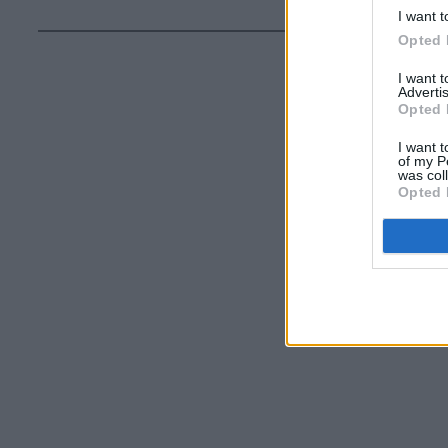
I want t
Opted 
I want 
Advertis
Opted 
I want t
of my P
was col
Opted 