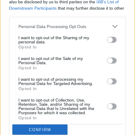
Normalización y Representación, con la misión de pasar
also be disclosed by us to third parties on the
IAB’s List of
revista a las actividades de la Real Federación Española
Downstream Participants
that may further disclose it to other
de Fútbol y asumir su representación durante el tiempo
third parties.
que sea necesario.
Personal Data Processing Opt Outs
I want to opt-out of the Sharing of my
personal data.
Opted In
I want to opt-out of the Sale of my
Personal Data.
Opted In
I want to opt-out of processing my
Personal Data for Targeted Advertising.
Opted In
I want to opt-out of Collection, Use,
Retention, Sale, and/or Sharing of my
Personal Data that Is Unrelated with the
Es una de las caras más conocidas del panorama
Purposes for which it was collected.
Opted In
deportivo, un hombre comprometido con los valores que
aporta el ejercicio físico, solidario y siempre dispuesto a
CONFIRM
ayudar en las causas sociales. Siempre que puede,