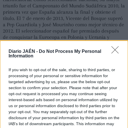
triunfo fue el Campeonato del Mundo Sudáfrica 2010, la
primera vez que España alcanza la final y obtiene el
título. El 7 de enero de 2013, Vicente del Bosque superó
a Pep Guardiola y José Mourinho como mejor técnico de
2012. El seleccionador español fue premiado después
de conquistar la Eurocopa en Polonia y Ucrania y
convertir a la Roja en el primer equipo de la historia
que consigue la triple corona, encadenando dos títulos
Diario JAÉN -
Do Not Process My Personal
europeos y el Mundial. El 15 de noviembre de 2013, tras
Information
clasificar a España para el Mundial de Brasil, se
confirmó la renovación de su contrato hasta la
If you wish to opt-out of the sale, sharing to third parties, or
finalización de la Eurocopa 2016.
processing of your personal or sensitive information for
targeted advertising by us, please use the below opt-out
El 4 de julio de 2016, se reunió con el presidente de la
section to confirm your selection. Please note that after your
RFEF, Ángel María Villar, a quien manifestó su deseo de
opt-out request is processed you may continue seeing
no continuar al frente del equipo nacional. Fue entonces
interest-based ads based on personal information utilized by
cuando le ofreció continuar en la Federación, a lo que
us or personal information disclosed to third parties prior to
Vicente del Bosque respondió afirmativamente. El 30 de
your opt-out. You may separately opt-out of the further
abril de 2024, el Consejo de Ministros lo designó como
disclosure of your personal information by third parties on the
presidente de la Comisión encargada de la Supervisión,
IAB’s list of downstream participants. This information may