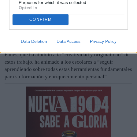
Purposes for which it was collected.
ciudad”.
Opted In
La concejala de Educación, igualmente, ha valorado la
CONFIRM
“riqueza educativa” que aporta Fantec, en la que se han
presentado más de 200 proyectos relacionados con la
robótica, la inteligencia artificial, la programación o la
Data Deletion
Data Access
Privacy Policy
impresión 3D, entre otros.
Funes, que ha aludido a la “creatividad y originalidad” de
estos trabajo, ha animado a los escolares a “seguir
aprendiendo sobre todas estas herramientas fundamentales
para su formación y enriquecimiento personal”.