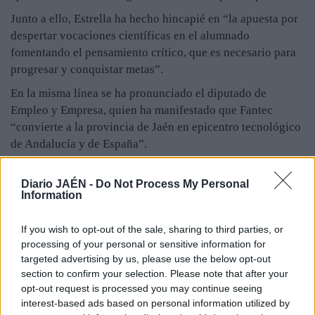
Junto a ello, Estrella ha hecho hincapié en “la apuesta por
despertar vocaciones científicas en el alumnado
fomentando el pensamiento crítico, que es necesario para
progresar y conquistar metas”.
En la misma línea se ha pronunciado el diputado de
Empleo y Empresa, quien ha manifestado que Fantec
“convierte a la provincia de Jaén en epicentro tecnológico
de Andalucía y de España”.
Ha subrayado el trabajo y el esfuerzo realizado por la
Diario JAÉN -
Do Not Process My Personal
Asociación del Profesorado de Tecnología de Andalucía
Information
para que esta feria se desarrolle en Jaén y la importancia
de que entre todas las administraciones se generen “las
If you wish to opt-out of the sale, sharing to third parties, or
sinergias que sean necesarias para que este tipo de eventos
processing of your personal or sensitive information for
sigan celebrándose en esta provincia”.
targeted advertising by us, please use the below opt-out
section to confirm your selection. Please note that after your
Carmona también ha puesto de relieve cómo este evento
opt-out request is processed you may continue seeing
contribuye a fomentar el interés del alumnado por la
interest-based ads based on personal information utilized by
tecnología, al tiempo que ha señalado la necesidad de