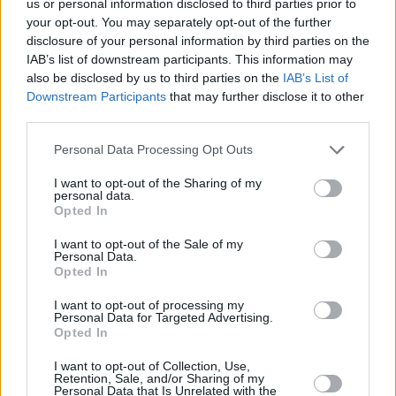
us or personal information disclosed to third parties prior to
apostar por que “este tipo de alumnos y alumnas se
your opt-out. You may separately opt-out of the further
puedan formar académicamente y puedan trabajar en el
disclosure of your personal information by third parties on the
sector tecnológico, especialmente en la provincia de
IAB’s list of downstream participants. This information may
Jaén”.
also be disclosed by us to third parties on the
IAB’s List of
Downstream Participants
that may further disclose it to other
CREATIVIDAD Y TRABAJO EN EQUIPO
third parties.
Por su parte, el edil Nuevas Tecnologías ha resaltado la
Personal Data Processing Opt Outs
importancia que tiene este tipo de ferias “donde se permite
I want to opt-out of the Sharing of my
que los estudiantes muestren sus proyectos tecnológicos
personal data.
que han desarrollado durante todo el curso escolar,
Opted In
fomentando la creatividad, el trabajo en equipo y el
I want to opt-out of the Sale of my
emprendimiento”.
Personal Data.
Opted In
De este modo, se enriquece la formación de los estudiantes
jiennenses, “pero también impulsa la visibilidad de Jaén
I want to opt-out of processing my
Personal Data for Targeted Advertising.
como un núcleo activo en el ámbito científico-tecnológico
Opted In
andaluz y ayuda a fortalecer la colaboración entre
instituciones educativas y sector privado promoviendo un
I want to opt-out of Collection, Use,
Retention, Sale, and/or Sharing of my
ecosistema de innovación y desarrollo tecnológico en la
Personal Data that Is Unrelated with the