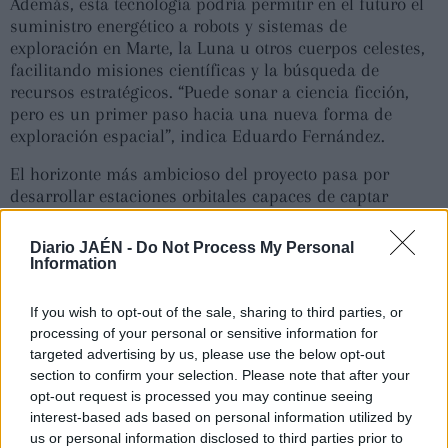
Además, esta tecnología podría permitir en el futuro el
suministro energético a robots y sistemas de
exploración en Marte, la Luna u otros cuerpos celestes,
facilitando misiones científicas y la búsqueda de
recursos estratégicos. “Puede sonar a ciencia ficción,
pero es un primer paso hacia una nueva forma de
exploración espacial”, indica Eduardo Fernández.
El horizonte más ambicioso del proyecto pasa por
desarrollar estaciones orbitales capaces de captar
energía solar de forma continua y transmitirla a la
Tierra mediante láser, eliminando problemas como la
Diario JAÉN -
Do Not Process My Personal
dependencia de la luz solar nocturna o las limitaciones
Information
actuales del almacenamiento energético. Con Repower-
SIC, Europa busca posicionarse a la vanguardia de la
If you wish to opt-out of the sale, sharing to third parties, or
denominada “Wireless Power Transmission” o
processing of your personal or sensitive information for
transmisión remota de energía, un campo estratégico
targeted advertising by us, please use the below opt-out
para el futuro energético y espacial. En este contexto, la
section to confirm your selection. Please note that after your
Universidad de Jaén se sitúa como uno de los actores
opt-out request is processed you may continue seeing
destacados dentro de un proyecto que aspira a sentar
interest-based ads based on personal information utilized by
las bases tecnológicas de los próximos avances en
us or personal information disclosed to third parties prior to