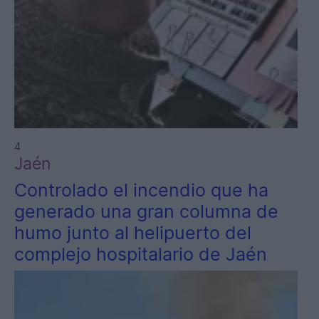
4
Jaén
Controlado el incendio que ha
generado una gran columna de
humo junto al helipuerto del
complejo hospitalario de Jaén