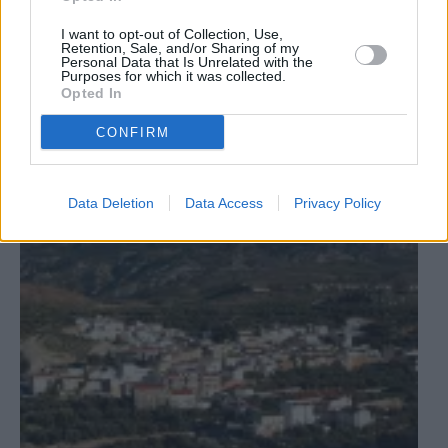
Provincia
I want to opt-out of Collection, Use,
Retention, Sale, and/or Sharing of my
Estos son 5 de los pueblos con
Personal Data that Is Unrelated with the
Purposes for which it was collected.
menos vecinos de la provincia de
Opted In
Jaén
CONFIRM
Data Deletion
Data Access
Privacy Policy