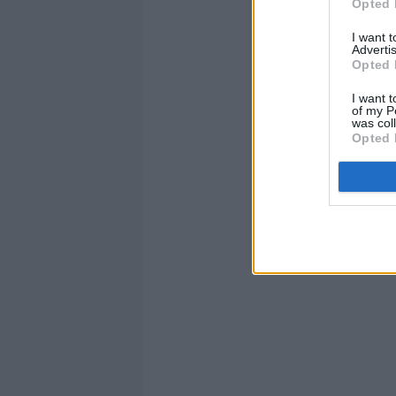
Opted 
I want 
Advertis
Opted 
I want t
of my P
was col
Opted 