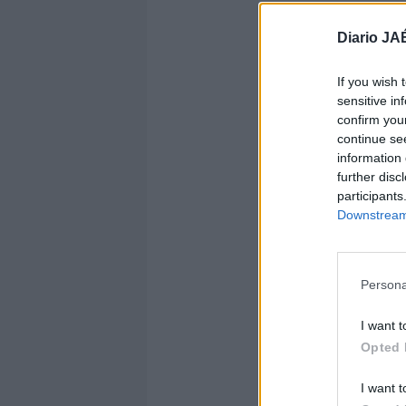
Diario JA
If you wish 
sensitive in
confirm you
continue se
information 
further disc
participants
Downstream 
Persona
I want t
Opted 
I want t