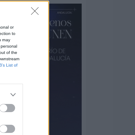
sonal or
ection to
ou may
 personal
out of the
 downstream
B’s List of