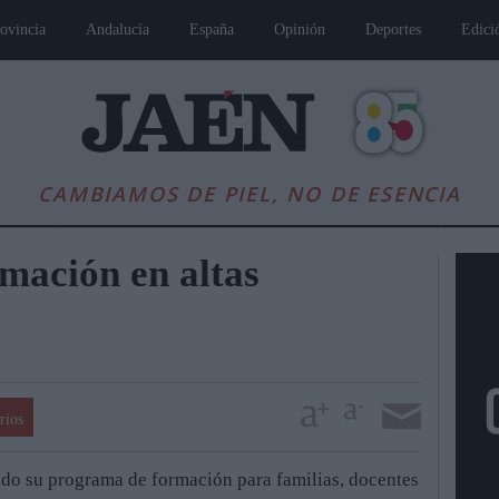
ovincia
Andalucía
España
Opinión
Deportes
Edici
CAMBIAMOS DE PIEL, NO DE ESENCIA
mación en altas
rios
es
Andalucía
Internacional
Opinión
Cultura
Deportes
Jaén, Pu
ndo su programa de formación para familias, docentes