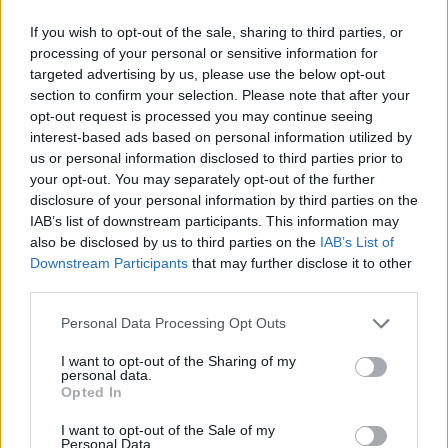
bien.
If you wish to opt-out of the sale, sharing to third parties, or
processing of your personal or sensitive information for
—Se jubila también sin ver la Ciudad de la Justicia...
targeted advertising by us, please use the below opt-out
—Me gusta el Palacio de Justicia y mi despacho, pero
section to confirm your selection. Please note that after your
entiendo que se llegará a hacer algún día, porque están
opt-out request is processed you may continue seeing
las promesas, los proyectos y Jaén necesita tener todas
interest-based ads based on personal information utilized by
us or personal information disclosed to third parties prior to
las sedes judiciales unidas, no por nosotros, sino por
your opt-out. You may separately opt-out of the further
todos los profesionales y por los ciudadanos.
disclosure of your personal information by third parties on the
—¿Cómo es la relación entre jueces y ciudadanía?
IAB’s list of downstream participants. This information may
also be disclosed by us to third parties on the
IAB’s List of
—Muy cercana, tratamos bien a la gente en los juicios,
Downstream Participants
that may further disclose it to other
hacemos que se sientan cómodos y, cuando lloran, los
third parties.
calmamos. Yo trato muy bien a la gente y la gente me
trata muy bien a mí.
Personal Data Processing Opt Outs
—¿Hay independencia judicial?
I want to opt-out of the Sharing of my
personal data.
Opted In
—Sí. Tenga en cuenta que el principio fundamental de la
Constitución Española es administrar justicia en
I want to opt-out of the Sale of my
nombre del Rey de manera responsable e independiente
Personal Data.