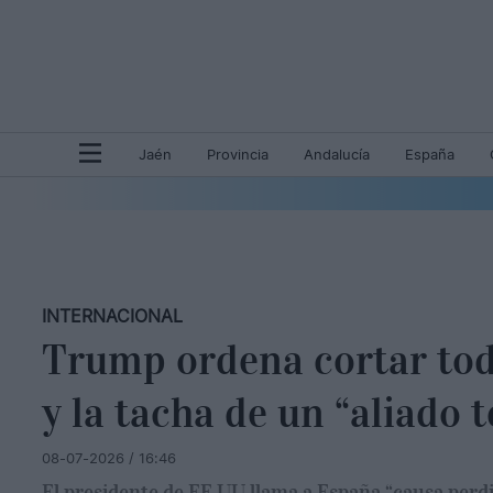
Jaén
Provincia
Andalucía
España
INTERNACIONAL
Trump ordena cortar tod
y la tacha de un “aliado 
08-07-2026 / 16:46
El presidente de EE UU llama a España “causa perdi