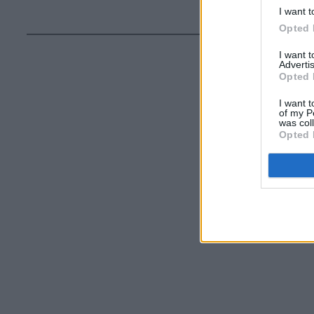
I want t
Opted 
I want 
Advertis
Opted 
I want t
of my P
was col
Opted 