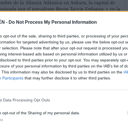
mbre de la Alianza Atlántica en Ankara, la capital de
nizada por el presidente Recep Tayyip Erdogan, y en la
nistra italiana, Giorgia Meloni. “Hablé con Italia. Hablé
ida. Por cierto, ya no queremos hacer más negocios
ÉN -
Do Not Process My Personal Information
licado al ser preguntado sobre el desarrollo de la cena y
os que criticó horas antes. El inquilino de la Casa
to opt-out of the sale, sharing to third parties, or processing of your per
 porque “tienen a todos los demás pagando y
formation for targeted advertising by us, please use the below opt-out s
 siguen siendo” cuando llamen a la puerta de Washington
r selection. Please note that after your opt-out request is processed y
n usted, señor. Queremos comerciar con usted, señor”.
eing interest-based ads based on personal information utilized by us or
 más comercio con ellos. ¿De acuerdo? Corten de
disclosed to third parties prior to your opt-out. You may separately opt-
medio (...) Ganan mucho dinero con nosotros, y vamos a
losure of your personal information by third parties on the IAB’s list of
os con ellos”, ha proseguido arremetiendo contra
. This information may also be disclosed by us to third parties on the
IA
atar fatal” al secretario general de la OTAN, Mark
Participants
that may further disclose it to other third parties.
e “tienen suerte” en la Alianza de tenerlo como
 a España destacando que “ha dado un gran paso” desde
almente rebasó el limite del 2% en inversión
l Data Processing Opt Outs
a, incluso ha logrado que España pague el 2%. Han dado
emas por resolver, pero oiga, incluso con España, yo
o opt-out of the Sharing of my personal data.
In