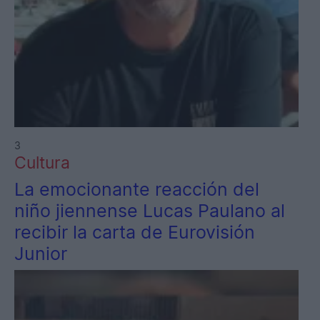
3
Cultura
La emocionante reacción del
niño jiennense Lucas Paulano al
recibir la carta de Eurovisión
Junior