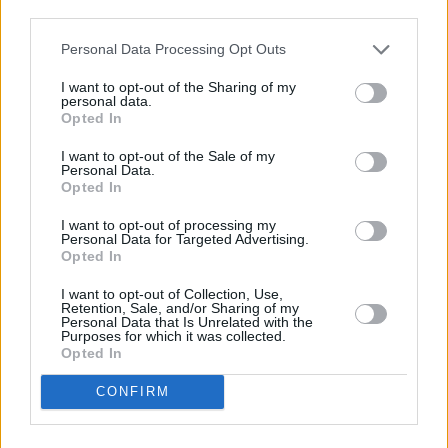
third parties.
Un turismo colisiona contra un
camión de reparto de bombonas
Personal Data Processing Opt Outs
en la calle Eduardo García-
I want to opt-out of the Sharing of my
personal data.
Triviño López en Jaén
Opted In
I want to opt-out of the Sale of my
Personal Data.
Opted In
I want to opt-out of processing my
Personal Data for Targeted Advertising.
Opted In
I want to opt-out of Collection, Use,
Retention, Sale, and/or Sharing of my
Personal Data that Is Unrelated with the
Purposes for which it was collected.
Opted In
CONFIRM