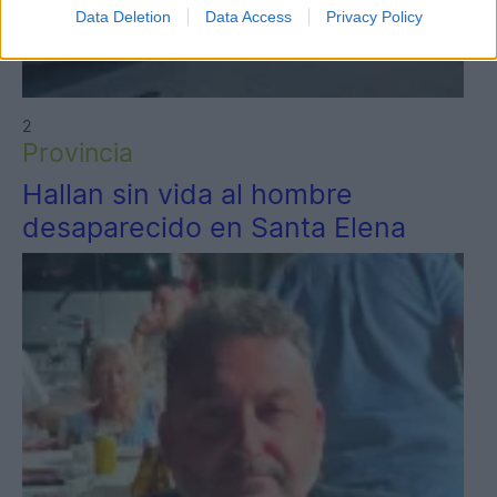
Data Deletion
Data Access
Privacy Policy
2
Provincia
Hallan sin vida al hombre
desaparecido en Santa Elena