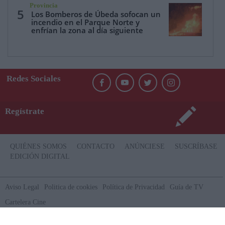
Provincia
5
Los Bomberos de Úbeda sofocan un
incendio en el Parque Norte y
enfrían la zona al día siguiente
Redes Sociales
Regístrate
QUIÉNES SOMOS
CONTACTO
ANÚNCIESE
SUSCRÍBASE
EDICIÓN DIGITAL
Aviso Legal
Politica de cookies
Política de Privacidad
Guía de TV
Cartelera Cine