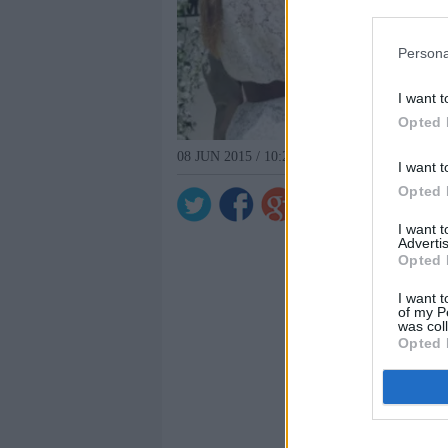
Persona
I want t
Opted 
08 JUN 2015 / 10:25 H.
I want t
Opted 
I want 
Advertis
Opted 
I want t
of my P
was col
Opted 