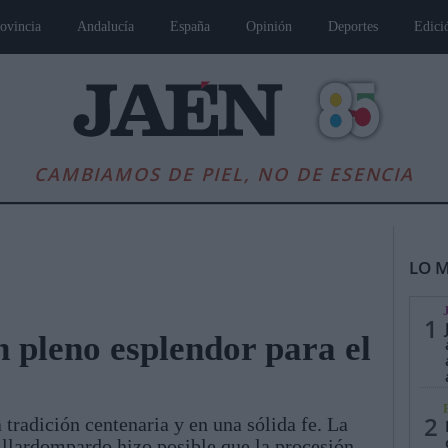
ovincia
Andalucía
España
Opinión
Deportes
Edici
CAMBIAMOS DE PIEL, NO DE ESENCIA
LO M
1
 pleno esplendor para el
es
Andalucía
Internacional
Opinión
Cultura
Deportes
Jaén, Pu
2
tradición centenaria y en una sólida fe. La
illardompardo hizo posible que la procesión