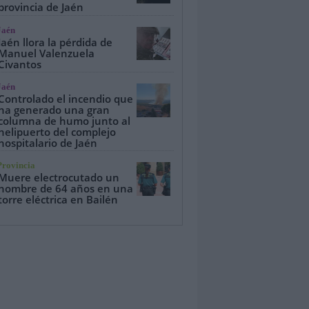
provincia de Jaén
Jaén
Jaén llora la pérdida de
Manuel Valenzuela
Civantos
Jaén
Controlado el incendio que
ha generado una gran
columna de humo junto al
helipuerto del complejo
hospitalario de Jaén
Provincia
Muere electrocutado un
hombre de 64 años en una
torre eléctrica en Bailén