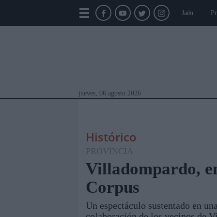
Jaén
Pr
jueves, 06 agosto 2026
Histórico
PROVINCIA
Villadompardo, en
Corpus
Módulos Portada
Jaén
Provincia
Linar
Un espectáculo sustentado en una 
colaboración de los vecinos de V