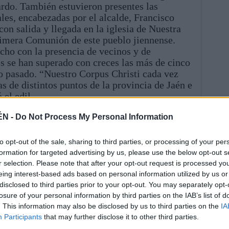
do. También estuvieron presentes las
les, encabezadas por el alcalde, Francisco
con salida y llegada en la iglesia de Nuestra
rimera Comunión de este pueblo jiennense.
ho con la presencia de vecinos y de
es se han superado con creces las más de cinco
o pasado. “Nuestro Corpus Christi cada vez
s de distintos puntos de la provincia de Jaén e
 el edil.
ÉN -
Do Not Process My Personal Information
to opt-out of the sale, sharing to third parties, or processing of your per
formation for targeted advertising by us, please use the below opt-out s
r selection. Please note that after your opt-out request is processed y
eing interest-based ads based on personal information utilized by us or
disclosed to third parties prior to your opt-out. You may separately opt-
losure of your personal information by third parties on the IAB’s list of
. This information may also be disclosed by us to third parties on the
IA
Participants
that may further disclose it to other third parties.