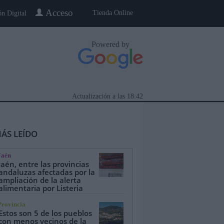
Acceso
Tienda Online
ón Digital
Powered by
Actualización a las
18:42
ÁS LEÍDO
Jaén
Jaén, entre las provincias
andaluzas afectadas por la
ampliación de la alerta
alimentaria por Listeria
eblo a Pueblo
Gente
Especiales
Provincia
Estos son 5 de los pueblos
con menos vecinos de la