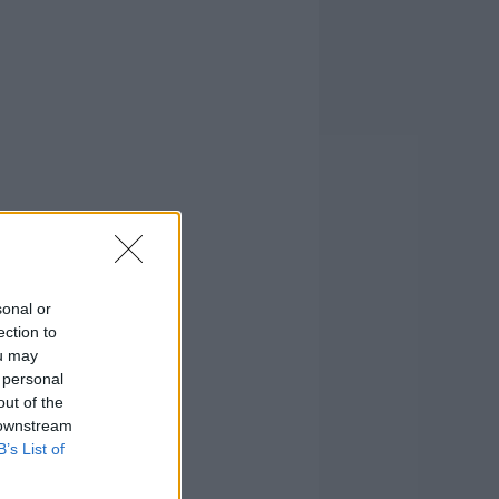
sonal or
ection to
ou may
 personal
out of the
 downstream
B’s List of