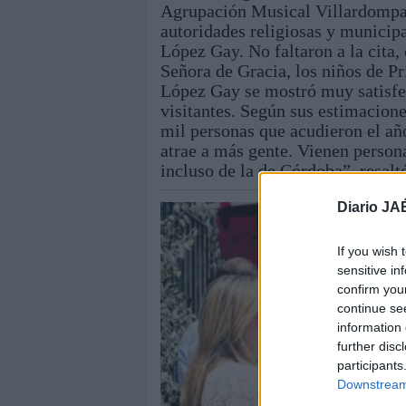
Agrupación Musical Villardompar
autoridades religiosas y municipa
López Gay. No faltaron a la cita, 
Señora de Gracia, los niños de P
López Gay se mostró muy satisfec
visitantes. Según sus estimacion
mil personas que acudieron el añ
atrae a más gente. Vienen persona
incluso de la de Córdoba”, resaltó
Diario JA
If you wish 
sensitive in
confirm you
continue se
information 
further disc
participants
Downstream 