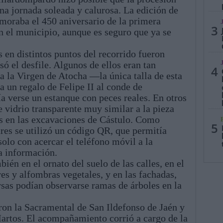
una jornada soleada y calurosa. La edición de
moraba el 450 aniversario de la primera
3
n el municipio, aunque es seguro que ya se
 en distintos puntos del recorrido fueron
só el desfile. Algunos de ellos eran tan
4
a la Virgen de Atocha —la única talla de esta
 un regalo de Felipe II al conde de
 verse un estanque con peces reales. En otros
e vidrio transparente muy similar a la pieza
ás en las excavaciones de Cástulo. Como
5
tares se utilizó un código QR, que permitía
solo con acercar el teléfono móvil a la
la información.
ién en el ornato del suelo de las calles, en el
es y alfombras vegetales, y en las fachadas,
rsas podían observarse ramas de árboles en la
ron la Sacramental de San Ildefonso de Jaén y
Martos. El acompañamiento corrió a cargo de la