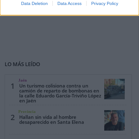
Data Deletion
Data Access
Privacy Policy
LO MÁS LEÍDO
Jaén
1
Un turismo colisiona contra un
camión de reparto de bombonas en
la calle Eduardo García-Triviño López
en Jaén
Provincia
2
Hallan sin vida al hombre
desaparecido en Santa Elena