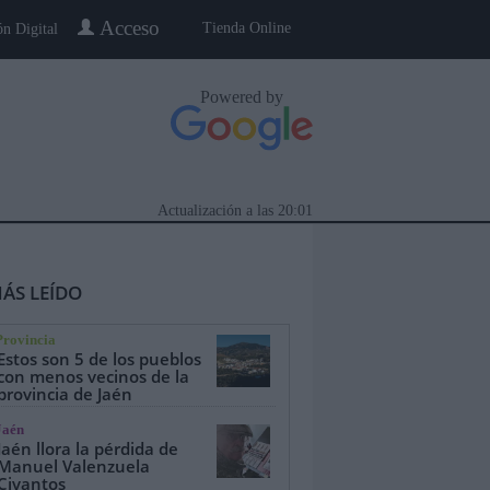
Acceso
Tienda Online
ón Digital
Powered by
Actualización a las
20:01
ÁS LEÍDO
Provincia
Estos son 5 de los pueblos
con menos vecinos de la
provincia de Jaén
eblo a Pueblo
Gente
Especiales
Jaén
Jaén llora la pérdida de
Manuel Valenzuela
Civantos