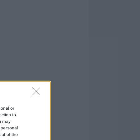
sonal or
ection to
ou may
 personal
out of the