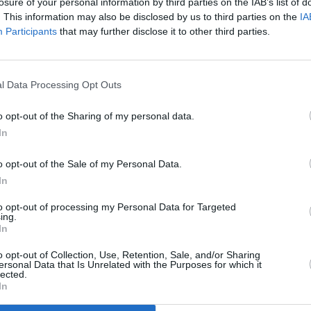
losure of your personal information by third parties on the IAB’s list of
stos apoyos públicos, incluidos en el Plan de
. This information may also be disclosed by us to third parties on the
IA
 infraestructuras e instalaciones municipales
Participants
that may further disclose it to other third parties.
 beneficio de la población afectada. En este sentido,
ad sufragar gastos que hayan afrontado o deban
ara atender y reparar daños en infraestructuras,
l Data Processing Opt Outs
y alcantarillado, cementerios, instalaciones
mo farolas y bancos, además de las labores de
o opt-out of the Sharing of my personal data.
s.
In
 publicada en el Boletín Oficial de la Junta de
o, está abierta con el requisito de que no se agote
o opt-out of the Sale of my Personal Data.
In
do subvenciones municipios de Almería, con 12
to opt-out of processing my Personal Data for Targeted
os; Cádiz, 3 y una cuantía de 143.936 euros;
ing.
In
ros; Granada, 15 y un importe de 1.085.152 euros;
035 euros; Málaga, 6 y 349.580 euros y Sevilla, con
o opt-out of Collection, Use, Retention, Sale, and/or Sharing
ersonal Data that Is Unrelated with the Purposes for which it
lected.
ada y, si cumple los requisitos, se tramitará en el
In
sentación en el Registro Telemático Único de la