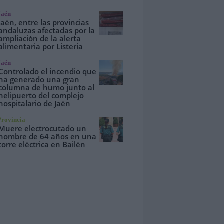
Jaén
Jaén, entre las provincias
andaluzas afectadas por la
ampliación de la alerta
alimentaria por Listeria
Jaén
Controlado el incendio que
ha generado una gran
columna de humo junto al
helipuerto del complejo
hospitalario de Jaén
Provincia
Muere electrocutado un
hombre de 64 años en una
torre eléctrica en Bailén