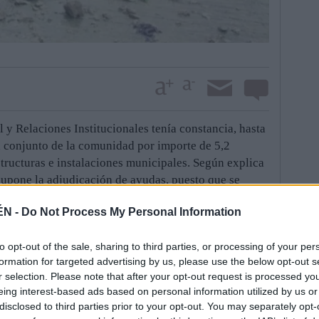
 y Relaciones Institucionales tenía constancia, hasta
el conjunto de la comunidad por importe de 5,2
structuras e instalaciones municipales. Según explica
 supone la adjudicación de ayudas, puesto que se
r si se ajustan a los requisitos establecidos.
ÉN -
Do Not Process My Personal Information
 auxilio proceden de Canena, Marmolejo, Begíjar, La
Santo Tomé, Santisteban del Puerto, Santiago de la
to opt-out of the sale, sharing to third parties, or processing of your per
ro, Arjonilla, Cazorla, Bélmez de la Moraleda,
formation for targeted advertising by us, please use the below opt-out s
var. Cada municipio puede presentar tantas
r selection. Please note that after your opt-out request is processed y
l total no supere los 100.000 euros. Los importes
eing interest-based ads based on personal information utilized by us or
la vez, dada la difícil situación económica de
disclosed to third parties prior to your opt-out. You may separately opt-