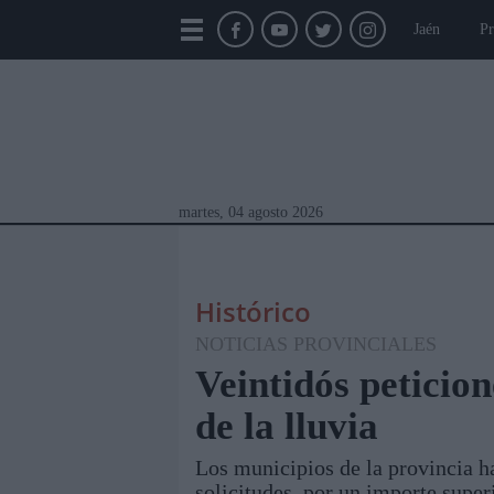
Jaén
Pr
martes, 04 agosto 2026
Histórico
NOTICIAS PROVINCIALES
Veintidós peticion
de la lluvia
Módulos Portada
Jaén
Provincia
Linar
Los municipios de la provincia h
solicitudes, por un importe super