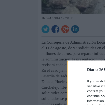
16 AGO 2014 / 22:00 H.
La Consejería de Administración Local
el 11 de agosto, de 92 solicitudes en 
millones de euros, para reparar infrae
la administración, la presentación no
revisará cada expediente para comproba
Diario JA
En el caso jiennense, las demandas de
Guardia de Jaén, Campillo de Arenas, 
If you wish 
Espada, Huelma, Cambil, Peal de Becer
sensitive in
Cárchelejo, Ibros, Pegalajar y Chillué
confirm you
solicitudes como desee, siempre que e
continue se
solicitados se podrán abonar de una so
information 
muchas entidades locales.