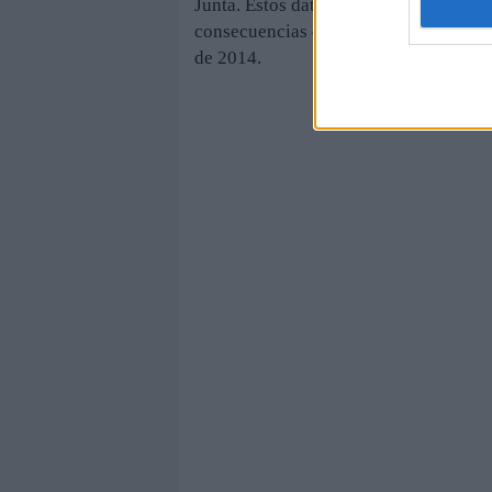
Junta. Estos datos evidencian que el ji
consecuencias de las fuertes precipit
de 2014.