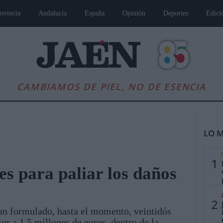
ovincia
Andalucía
España
Opinión
Deportes
Edici
CAMBIAMOS DE PIEL, NO DE ESENCIA
LO M
1
es para paliar los daños
es
Andalucía
Internacional
Opinión
Cultura
Deportes
Jaén, Pu
2
an formulado, hasta el momento, veintidós
ior a 1,5 millones de euros, dentro de la