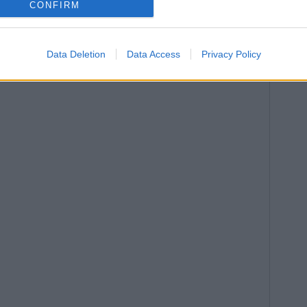
ennense fue el territorio más afectado por las
CONFIRM
aciones registradas entre diciembre de 2013 y marzo
Data Deletion
Data Access
Privacy Policy