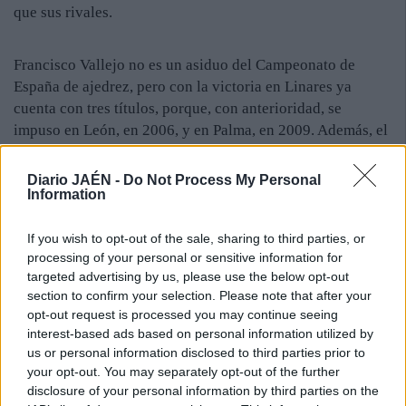
que sus rivales.
Francisco Vallejo no es un asiduo del Campeonato de
España de ajedrez, pero con la victoria en Linares ya
cuenta con tres títulos, porque, con anterioridad, se
impuso en León, en 2006, y en Palma, en 2009. Además, el
gran maestro internacional acredita tres subcampeonatos,
en 1998 y 2010, torneos ganados por Miguel Illescas, y en
Diario JAÉN -
Do Not Process My Personal
Information
2002, en el que venció Alexei Shirov. Pero el indiscutible
dominador del palmarés del Campeonato de España es el
barcelonés Miguel Illescas, que ha conseguido ocho
If you wish to opt-out of the sale, sharing to third parties, or
processing of your personal or sensitive information for
títulos, en los años 1995, 98, 99, 2001, 04, 05, 07 y 10.
targeted advertising by us, please use the below opt-out
Asimismo, logró el segundo puesto en el Nacional en
section to confirm your selection. Please note that after your
1984, 1991, 2011 y 2013. Vallejo recibió el trofeo de
opt-out request is processed you may continue seeing
manos del alcalde, Juan Fernández, quien dijo sentirse
interest-based ads based on personal information utilized by
orgulloso de que Linares sea la capital española del
us or personal information disclosed to third parties prior to
ajedrez y destacó la buena organización del torneo. En la
your opt-out. You may separately opt-out of the further
misma línea se expresó el presidente de la Federación
disclosure of your personal information by third parties on the