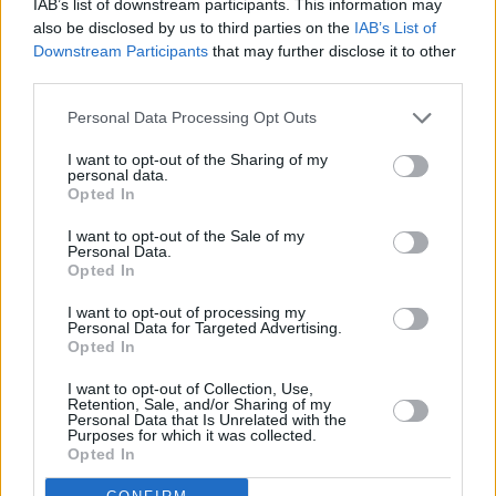
IAB’s list of downstream participants. This information may
Española, Javier Ochoa, y la vicepresidenta de la
also be disclosed by us to third parties on the
IAB’s List of
Diputación, Pilar Parra, presentes en la ceremonia de
Downstream Participants
that may further disclose it to other
entrega de trofeos.
third parties.
Personal Data Processing Opt Outs
I want to opt-out of the Sharing of my
personal data.
Opted In
I want to opt-out of the Sale of my
Personal Data.
Opted In
I want to opt-out of processing my
Personal Data for Targeted Advertising.
Opted In
I want to opt-out of Collection, Use,
Retention, Sale, and/or Sharing of my
Personal Data that Is Unrelated with the
Purposes for which it was collected.
Opted In