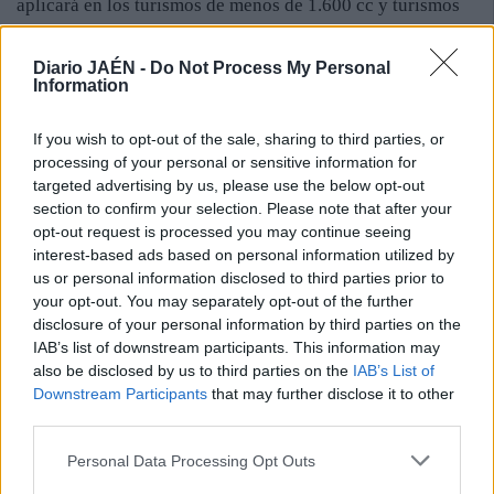
aplicará en los turismos de menos de 1.600 cc y turismos
adaptados para la conducción por personas con movilidad
reducida (un -24,70%); vehículos industriales de menos de
Diario JAÉN -
Do Not Process My Personal
3.500 kg, que se correspondan a las clasificaciones 20 y
Information
24 (-25,30%), y vehículos agrícolas (-10%). Por otra parte,
en las ITV móviles se elimina la tarifa por desplazamiento.
If you wish to opt-out of the sale, sharing to third parties, or
processing of your personal or sensitive information for
En esta medida, que pretende abaratar el coste del
targeted advertising by us, please use the below opt-out
mantenimiento de los vehículos en crisis, también se
section to confirm your selection. Please note that after your
aplicará un descuento del 10% a los que pasen la ITV
opt-out request is processed you may continue seeing
dentro del plazo.
interest-based ads based on personal information utilized by
us or personal information disclosed to third parties prior to
your opt-out. You may separately opt-out of the further
disclosure of your personal information by third parties on the
IAB’s list of downstream participants. This information may
also be disclosed by us to third parties on the
IAB’s List of
Downstream Participants
that may further disclose it to other
third parties.
Personal Data Processing Opt Outs