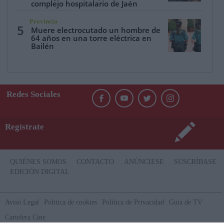
complejo hospitalario de Jaén
Provincia
5
Muere electrocutado un hombre de
64 años en una torre eléctrica en
Bailén
Redes Sociales
Regístrate
QUIÉNES SOMOS
CONTACTO
ANÚNCIESE
SUSCRÍBASE
EDICIÓN DIGITAL
Aviso Legal
Politica de cookies
Política de Privacidad
Guía de TV
Cartelera Cine