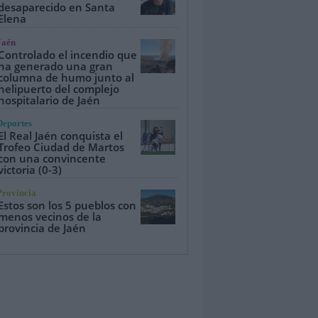
desaparecido en Santa
Elena
Jaén
Controlado el incendio que
ha generado una gran
columna de humo junto al
helipuerto del complejo
hospitalario de Jaén
Deportes
El Real Jaén conquista el
Trofeo Ciudad de Martos
con una convincente
victoria (0-3)
Provincia
Estos son los 5 pueblos con
menos vecinos de la
provincia de Jaén