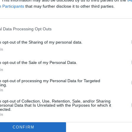
la banda de la asociación Pep Ventura ofrecerá un
Participants
that may further disclose it to other third parties.
onación comenzará un espectáculo de fuegos
014 por la empresa marteña Pirotecnia Sánchez. El 15
tas. Después del repique de campanas y el pasacalles
l Data Processing Opt Outs
ep Ventura, a las once arrancará la misa, presidida
el alcalaíno Antonio Ceballos. Asistirá la
o opt-out of the Sharing of my personal data.
 capilla de música corresponderá otra vez a la Coral
In
 a las ocho y media de la tarde, después de una
o opt-out of the Sale of my Personal Data.
, Martínez Montañés (Llana), Veracruz, Angustias,
In
l Llanillo, General Lastres (Bordador), Alonso Alcalá
to opt-out of processing my Personal Data for Targeted
timo acto será el 17, durante todo el día, un
ing.
In
o opt-out of Collection, Use, Retention, Sale, and/or Sharing
ersonal Data that Is Unrelated with the Purposes for which it
lected.
In
CONFIRM