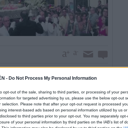
edia de la noche en el teatro y correrá a cargo del
ÉN -
Do Not Process My Personal Information
ete. Luego, el 12 a mediodía se vivirá la habitual
fradía de Nuestra Señora de las Mercedes por parte de
to opt-out of the sale, sharing to third parties, or processing of your per
r traslado a El Toril, donde la hermandad ofrecerá el
formation for targeted advertising by us, please use the below opt-out s
r selection. Please note that after your opt-out request is processed y
 la noche será el acto de bienvenida a los nuevos
eing interest-based ads based on personal information utilized by us or
disclosed to third parties prior to your opt-out. You may separately opt-
, el paseíllo de la directiva de la hermandad y las
losure of your personal information by third parties on the IAB’s list of
 la iglesia de Consolación, donde se rezará el ángelus
. This information may also be disclosed by us to third parties on the
IA