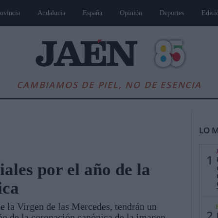
ovincia
Andalucía
España
Opinión
Deportes
Edici
CAMBIAMOS DE PIEL, NO DE ESENCIA
LO M
1
iales por el año de la
ica
es
Andalucía
Internacional
Opinión
Cultura
Deportes
Jaén, Pu
de la Virgen de las Mercedes, tendrán un
2
año de la coronación canónica de la imagen,