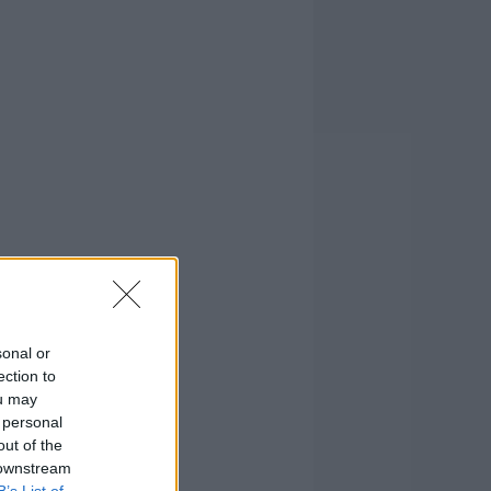
sonal or
ection to
ou may
 personal
out of the
 downstream
B’s List of