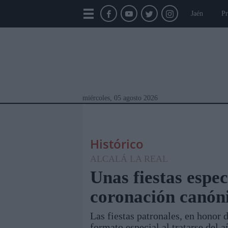
Jaén
Pr
miércoles, 05 agosto 2026
Histórico
ALCALÁ LA REAL
Unas fiestas espec
coronación canón
Módulos Portada
Jaén
Provincia
Linar
Las fiestas patronales, en honor 
formato especial al tratarse del 