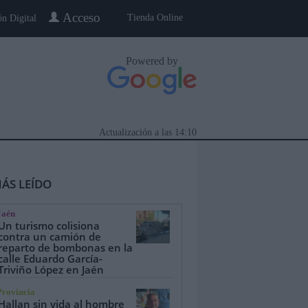
Acceso
Tienda Online
ón Digital
Powered by
Actualización a las
14:10
ÁS LEÍDO
Jaén
Un turismo colisiona
contra un camión de
reparto de bombonas en la
calle Eduardo García-
eblo a Pueblo
Gente
Especiales
Triviño López en Jaén
Provincia
Hallan sin vida al hombre