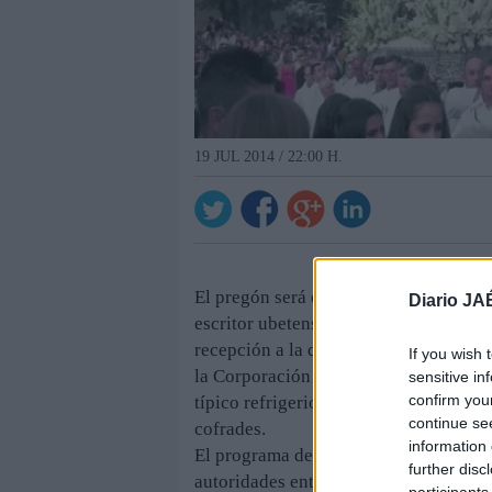
19 JUL 2014 / 22:00 H.
El pregón será el día 9 a las nueve y m
Diario JA
escritor ubetense Ramón Molina Navarr
recepción a la directiva de la Real Co
If you wish 
la Corporación Municipal y el posterio
sensitive in
confirm you
típico refrigerio. El 13 a las nueve de
continue se
cofrades.
information 
El programa del 14 incluirá, a mediodía
further disc
autoridades entre el Palacio Abacial y
participants