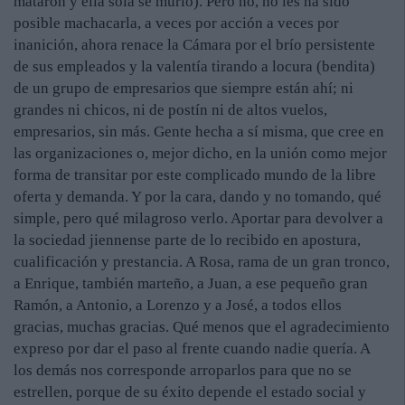
mataron y ella sola se murió). Pero no, no les ha sido
posible machacarla, a veces por acción a veces por
inanición, ahora renace la Cámara por el brío persistente
de sus empleados y la valentía tirando a locura (bendita)
de un grupo de empresarios que siempre están ahí; ni
grandes ni chicos, ni de postín ni de altos vuelos,
empresarios, sin más. Gente hecha a sí misma, que cree en
las organizaciones o, mejor dicho, en la unión como mejor
forma de transitar por este complicado mundo de la libre
oferta y demanda. Y por la cara, dando y no tomando, qué
simple, pero qué milagroso verlo. Aportar para devolver a
la sociedad jiennense parte de lo recibido en apostura,
cualificación y prestancia. A Rosa, rama de un gran tronco,
a Enrique, también marteño, a Juan, a ese pequeño gran
Ramón, a Antonio, a Lorenzo y a José, a todos ellos
gracias, muchas gracias. Qué menos que el agradecimiento
expreso por dar el paso al frente cuando nadie quería. A
los demás nos corresponde arroparlos para que no se
estrellen, porque de su éxito depende el estado social y