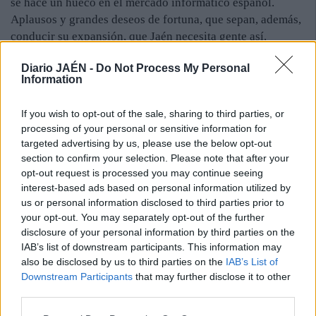
se hace un hueco en el mercado informático español.
Aplausos y grandes deseos de fortuna, que sepan, además,
conducir su expansión, que Jaén necesita gente así.
Diario JAÉN -
Do Not Process My Personal
... y al fresco
Information
>> “Gafas de moda con madera de olivo” (lunes, 21 de
julio) >> Gente de Jerez de la Frontera, sí señores
If you wish to opt-out of the sale, sharing to third parties, or
(y señoras)>> “Las obras del Museo Íbero finalizarán en
processing of your personal or sensitive information for
18 meses” (viernes, 26 de julio) >> Tic, tac, ponemos el
targeted advertising by us, please use the below opt-out
contador. Pero alguien lo desmentirá
section to confirm your selection. Please note that after your
opt-out request is processed you may continue seeing
interest-based ads based on personal information utilized by
Adivina....Adivinanza
us or personal information disclosed to third parties prior to
¿Qué empresa de Jaén acaba de conseguir un contrato
your opt-out. You may separately opt-out of the further
multimillonario en Guinea Ecuatorial?
disclosure of your personal information by third parties on the
1-12-2013
IAB’s list of downstream participants. This information may
LA CLAVE
also be disclosed by us to third parties on the
IAB’s List of
Una constructora con base en el trabajo bien hecho de
Downstream Participants
that may further disclose it to other
toda la vida, Construcciones Calderón, pero no son los
third parties.
únicos que están posicionándose allí