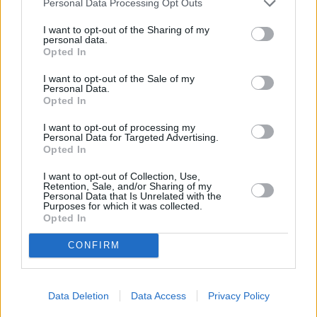
Personal Data Processing Opt Outs
¿Quiénes animaban al cura de Canena a no pedir perdón
I want to opt-out of the Sharing of my
personal data.
pese al bochorno y la gravedad de sus declaraciones?
Opted In
18-5-2014
LA CLAVE
I want to opt-out of the Sale of my
Personal Data.
Un grupo de la ultramontana derecha eclesiástica que pese
Opted In
a estar grabado todo culpaban incluso de mentir a los
plumillas
I want to opt-out of processing my
Personal Data for Targeted Advertising.
Opted In
LA PERLA DE LA SEMANA
I want to opt-out of Collection, Use,
Con todo el derecho del mundo quería seguir ganando
Retention, Sale, and/or Sharing of my
6.600 euros al mes y un juez de Jaén le ha dicho que ya
Personal Data that Is Unrelated with the
Purposes for which it was collected.
está bien; se desconoce si recurrirá la ejemplar sentencia
Opted In
CONFIRM
Data Deletion
Data Access
Privacy Policy