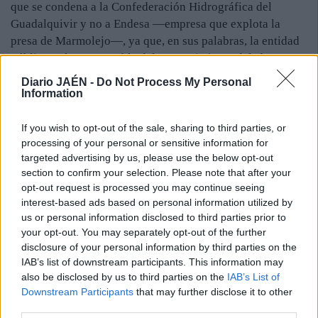
que se condena a la Confederación Hidrográfica del
Guadalquivir y no a Endesa —empresa que explota la
presa de Marmolejo—, ya que, en sus palabras, la entidad
pública es la responsable del mantenimiento del río
Guadalquivir y quien debe de vigilar para que se cumplan
Diario JAÉN -
Do Not Process My Personal
las normas. “Esperemos que el subdelegado del Gobierno,
Information
Juan Lillo, cumpla con su palabra, ya que, como dijo, se
haría efectivo el pago de las indemnizaciones cuando
If you wish to opt-out of the sale, sharing to third parties, or
hubiera una sentencia firme”, puntualizó Conde.
processing of your personal or sensitive information for
targeted advertising by us, please use the below opt-out
section to confirm your selection. Please note that after your
Por último, el portavoz de la plataforma solicitó al
opt-out request is processed you may continue seeing
organismo competente que dé a conocer el nuevo proyecto
interest-based ads based on personal information utilized by
us or personal information disclosed to third parties prior to
para evitar las riadas en la ciudad, ya que, como dice
your opt-out. You may separately opt-out of the further
“existe peligro de inundaciones por el aumento del lodo”.
disclosure of your personal information by third parties on the
IAB’s list of downstream participants. This information may
also be disclosed by us to third parties on the
IAB’s List of
Downstream Participants
that may further disclose it to other
third parties.