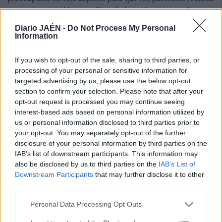
una mejor atención y un diagnóstico más temprano”,
explicó. Además, Rueda pidió que en las facultades de
Diario JAÉN -
Do Not Process My Personal
Medicina la fibromialgia sea algo más que un par de
Information
páginas de una asignatura.
Al encuentro se desplazaron socios de Andújar, Úbeda,
If you wish to opt-out of the sale, sharing to third parties, or
Sabiote, Linares, Martos y Alcalá la Real, entre otros
processing of your personal or sensitive information for
targeted advertising by us, please use the below opt-out
municipios. Una asistencia que “sabe a poco” cuando las
section to confirm your selection. Please note that after your
ganas de transmitir son muchas, aseveró Rueda.
María
opt-out request is processed you may continue seeing
José Ortega / Jaén
interest-based ads based on personal information utilized by
us or personal information disclosed to third parties prior to
your opt-out. You may separately opt-out of the further
disclosure of your personal information by third parties on the
IAB’s list of downstream participants. This information may
also be disclosed by us to third parties on the
IAB’s List of
Downstream Participants
that may further disclose it to other
third parties.
Personal Data Processing Opt Outs