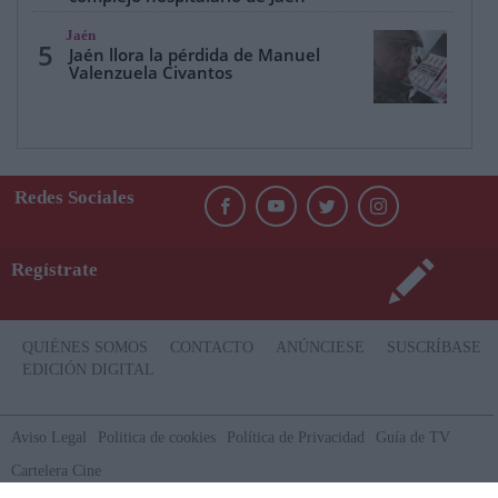
Jaén
5
Jaén llora la pérdida de Manuel
Valenzuela Civantos
Redes Sociales
Regístrate
QUIÉNES SOMOS
CONTACTO
ANÚNCIESE
SUSCRÍBASE
EDICIÓN DIGITAL
Aviso Legal
Politica de cookies
Política de Privacidad
Guía de TV
Cartelera Cine