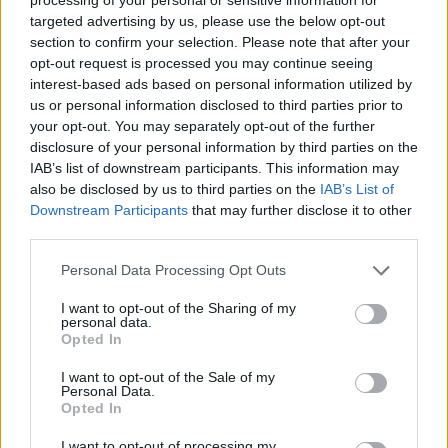
reservar “una plataforma exclusiva que va a ocupar en el
targeted advertising by us, please use the below opt-out
futuro la línea dos del tren tranvía de la Bahía”.
section to confirm your selection. Please note that after your
opt-out request is processed you may continue seeing
Detalló que la Junta de Andalucía está “culminando” en
interest-based ads based on personal information utilized by
estos momentos el proyecto y “cuando esté operativa, va a
us or personal information disclosed to third parties prior to
permitir cerrar el anillo ferroviario de la Bahía”.
your opt-out. You may separately opt-out of the further
Asimismo, Susana Díaz dijo que este puente va a permitir
disclosure of your personal information by third parties on the
“hacer rentable la nueva terminal de contenedores del
IAB’s list of downstream participants. This information may
puerto de Cádiz”, lo cual se va notar en la economía del
also be disclosed by us to third parties on the
IAB’s List of
entorno.
Downstream Participants
that may further disclose it to other
third parties.
La presidenta autonómica comentó que este nuevo puente
sirve como “nuevo acceso a Cádiz, más fluido y en menos
Personal Data Processing Opt Outs
tiempo”. De esta forma contribuye a tener “ciudades
modernas, urbes sostenibles, eficaces y eficientes”. Por
I want to opt-out of the Sharing of my
personal data.
último, Susana Díaz comentó que le gustaría que “todos
Opted In
sintiéramos la obra como nuestra”, ya que “da igual quien
corte la cinta virtualmente”.
I want to opt-out of the Sale of my
Personal Data.
Opted In
I want to opt-out of processing my