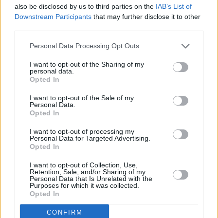
para el futuro de la ciudad y la diversificación de la
also be disclosed by us to third parties on the
IAB’s List of
economía”, concluyó el alcalde, Juan Fernández.
Downstream Participants
that may further disclose it to other
third parties.
Personal Data Processing Opt Outs
I want to opt-out of the Sharing of my
personal data.
Opted In
I want to opt-out of the Sale of my
Personal Data.
Opted In
I want to opt-out of processing my
Personal Data for Targeted Advertising.
Opted In
I want to opt-out of Collection, Use,
Retention, Sale, and/or Sharing of my
Personal Data that Is Unrelated with the
Purposes for which it was collected.
Opted In
CONFIRM