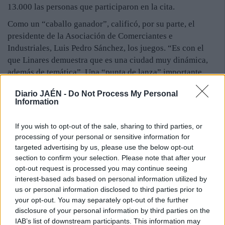
13.000 las personas que participaron en la cita.
Como un “caballo ganador”, calificó, por su parte, el
presidente de la Asociación de Comerciantes e
Industriales, Luis Pedro Sánchez, los juegos. “Es con el
que Linares demuestra que es una ciudad muy dinámica,
además de temática”. Una “punta de lanza” importante
para abrir nuevos caminos, fundamental en estos tiempos.
Diario JAÉN -
Do Not Process My Personal
“Cada vez somos más y tenemos más fuerza. Y seguro que,
Information
dentro de unos años, estos juegos son un referente en toda
Europa”, manifestó Pablo Lozano, de Semer Turismo, que
If you wish to opt-out of the sale, sharing to third parties, or
junto con Macrotour participan en la organización de la
processing of your personal or sensitive information for
cita. Destacó lo completo de la programación, “que ha
targeted advertising by us, please use the below opt-out
dado un salto enorme en el apartado científico”, con
section to confirm your selection. Please note that after your
conferencias como la impartida sobre Cástulo y Giribaile.
opt-out request is processed you may continue seeing
interest-based ads based on personal information utilized by
Recordó citas como las recreaciones históricas, la ofrenda
us or personal information disclosed to third parties prior to
a los dioses, la pompa de gladiadores o los combates en
your opt-out. You may separately opt-out of the further
Santa Margarita. “Esto responde a la voluntad de
disclosure of your personal information by third parties on the
recuperar el patrimonio en la búsqueda de alternativas
IAB’s list of downstream participants. This information may