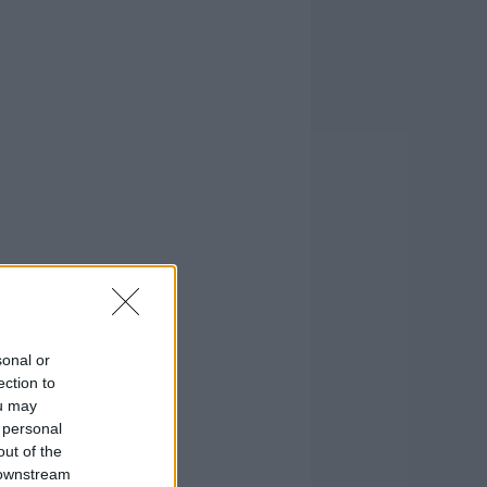
sonal or
ection to
ou may
 personal
out of the
 downstream