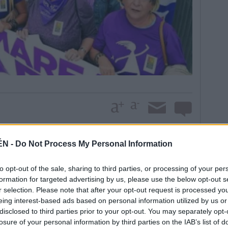
ÉN -
Do Not Process My Personal Information
con integrantes de la “marea violeta”. Acudieron
, Izquierda Unida, Podemos, Comisiones Obreras, la
to opt-out of the sale, sharing to third parties, or processing of your per
, Juventud Comunista, la asociación de Mujeres
formation for targeted advertising by us, please use the below opt-out s
r selection. Please note that after your opt-out request is processed y
pliego de Alcaudete, entre otros. “Nosotras parimos,
eing interest-based ads based on personal information utilized by us or
e los gritos que se escucharon. “Ahora más que
disclosed to third parties prior to your opt-out. You may separately opt-
ndicaron desde la “marea”, a la vez que clamaron por
losure of your personal information by third parties on the IAB’s list of
s que decidan”. Ni el mal tiempo pudo con sus