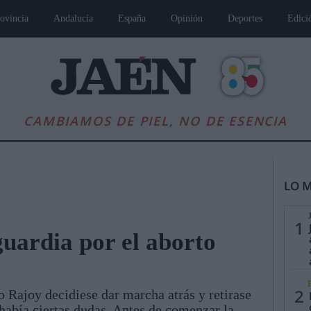
ovincia
Andalucía
España
Opinión
Deportes
Edici
CAMBIAMOS DE PIEL, NO DE ESENCIA
LO M
1
uardia por el aborto
es
Andalucía
Internacional
Opinión
Cultura
Deportes
Jaén, Pu
2
 Rajoy decidiese dar marcha atrás y retirase
 había ciertas dudas. Antes de comenzar la