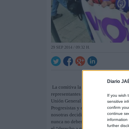
29 SEP 2014 / 09:32 H.
Diario JA
La comitiva la encabezó una pancarta 
representantes del Partido Socialista
If you wish 
Unión General de Trabajadores, Ustea
sensitive in
confirm you
Progresistas y el colectivo Flor de Es
continue se
nosotras decidimos” fueron algunos d
information 
nunca no debemos bajar la guardia”, i
further disc
el “derecho a que las mujeres sean la