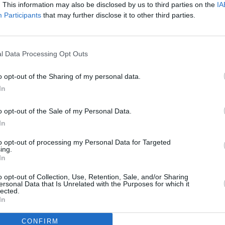
. This information may also be disclosed by us to third parties on the
IA
Participants
that may further disclose it to other third parties.
de Santa María, donde se llamó a “celebrar este
udadanía” y a “seguir actuando” para que el PP retire
 consentimiento paterno o materno para las
l Data Processing Opt Outs
años que decidan abortar. “La ley actual deja este
liga a informar a los progenitores, a no ser que
o opt-out of the Sharing of my personal data.
cto grave”, recordaron en la lectura del manifiesto, y
In
 ser el peligro cierto de violencia intrafamiliar,
o opt-out of the Sale of my Personal Data.
una situación de desarraigo o desamparo. “El cambio
In
 como consecuencia que la opinión de la menor no sea
onalísima que tendrá grandes repercusiones en su
to opt-out of processing my Personal Data for Targeted
que “hay que seguir vigilantes” para que “no se dé ni
ing.
In
o opt-out of Collection, Use, Retention, Sale, and/or Sharing
ersonal Data that Is Unrelated with the Purposes for which it
lected.
In
CONFIRM