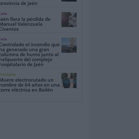
provincia de Jaén
Jaén
Jaén llora la pérdida de
Manuel Valenzuela
Civantos
Jaén
Controlado el incendio que
ha generado una gran
columna de humo junto al
helipuerto del complejo
hospitalario de Jaén
Provincia
Muere electrocutado un
hombre de 64 años en una
torre eléctrica en Bailén