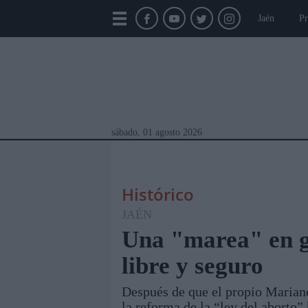
Jaén
Pr
sábado, 01 agosto 2026
Histórico
JAÉN
Una "marea" en g
libre y seguro
Módulos Portada
Jaén
Provincia
Linar
Después de que el propio Mariano
la reforma de la “ley del aborto”