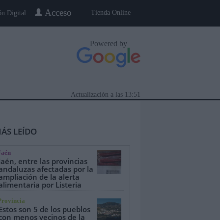
Acceso
Tienda Online
ón Digital
Powered by
Actualización a las
13:51
ÁS LEÍDO
Jaén
Jaén, entre las provincias
andaluzas afectadas por la
ampliación de la alerta
alimentaria por Listeria
eblo a Pueblo
Gente
Especiales
Provincia
Estos son 5 de los pueblos
con menos vecinos de la