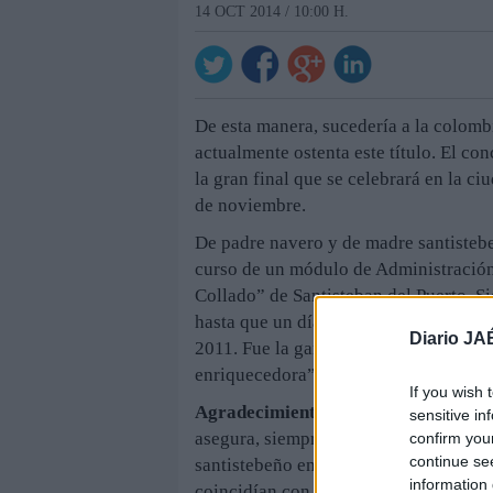
14 OCT 2014 / 10:00 H.
De esta manera, sucedería a la colomb
actualmente ostenta este título. El con
la gran final que se celebrará en la ci
de noviembre.
De padre navero y de madre santistebe
curso de un módulo de Administración 
Collado” de Santisteban del Puerto. S
hasta que un día, tal y como relata, l
Diario JA
2011. Fue la ganadora con 16 años. F
enriquecedora”. “Conocí mucha gente 
If you wish 
Agradecimientos
. Esta guapa navera 
sensitive in
asegura, siempre contó. También tiene 
confirm you
continue se
santistebeño en el que estudia. “Me 
information 
coincidían con las fechas del viaje a 