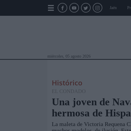
Jaén
Pr
miércoles, 05 agosto 2026
Histórico
EL CONDADO
Una joven de Nava
hermosa de Hisp
Módulos Portada
Jaén
Provincia
Linar
La maleta de Victoria Requena Cl
muchos modelos, de ilusión. Este