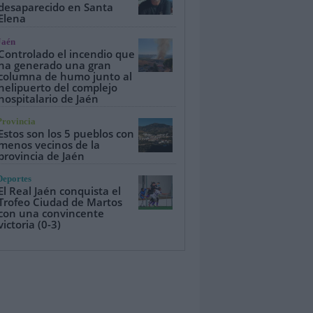
desaparecido en Santa
Elena
Jaén
Controlado el incendio que
ha generado una gran
columna de humo junto al
helipuerto del complejo
hospitalario de Jaén
Provincia
Estos son los 5 pueblos con
menos vecinos de la
provincia de Jaén
Deportes
El Real Jaén conquista el
Trofeo Ciudad de Martos
con una convincente
victoria (0-3)