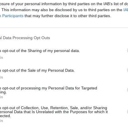
losure of your personal information by third parties on the IAB’s list of
us estudios, pero los organizadores del concurso, que
. This information may also be disclosed by us to third parties on the
IA
presentarse a este importante certamen.
Participants
that may further disclose it to other third parties.
 centra en sus estudios, ya que tiene un gran interés
 También están enganchada a la moda del “runnig”,
o fijo y estricto para el deporte y, afortunadamente,
l Data Processing Opt Outs
 de Reina Hispanoamericana adelanta que, durante su
stirá trajes de la diseñadora andaluza Ana Torres, así
o opt-out of the Sharing of my personal data.
paña. Todo ello con el objetivo de convencer al
In
o opt-out of the Sale of my Personal Data.
ilidad de llegar a ser la segunda belleza de Navas de
In
acional después de que otro navero, Rubén López,
septiembre, Míster Universo, en un concurso
to opt-out of processing my Personal Data for Targeted
ing.
sano, espera hablar con él del triunfo que, en su
In
o opt-out of Collection, Use, Retention, Sale, and/or Sharing
n Juan sería de uno de los pocos municipios
ersonal Data that Is Unrelated with the Purposes for which it
lected.
antes a dos “guapos oficiales”: al llamado “hombre
In
 a la que todo el mundo espera que sea “la mujer