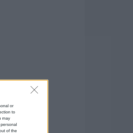
sonal or
ection to
ou may
 personal
out of the