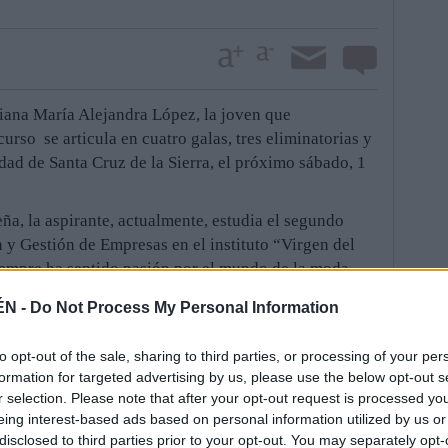
iana María Alejandra López, la joven que
curso se articula en cuatro galas, tres eliminatorias y
udad de Santa Cruz de la Sierra, el próximo sábado, 1
ña, la aspirante, actualmente, estudia el segundo
y Gestión de Empresas en el instituto “Virgen del
iempre ha sentido pasión por el mundo de la moda
e animaron a presentarse al concurso de Miss Jaén
ÉN -
Do Not Process My Personal Information
ue, como recuerda, una “experiencia muy grata y
interesante”, dice.
to opt-out of the sale, sharing to third parties, or processing of your per
agradece el respaldo de sus padres, con los que
formation for targeted advertising by us, please use the below opt-out s
palabras cariñosas para los profesores del instituto
r selection. Please note that after your opt-out request is processed y
eing interest-based ads based on personal information utilized by us or
han adelantado algunos exámenes, porque me
disclosed to third parties prior to your opt-out. You may separately opt-
Bolivia”, aclara. De hecho, permaneció un tiempo