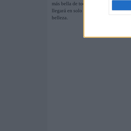
más bella de todas las naciones de hab
llegará en solo 19 días, cuando esta j
belleza.