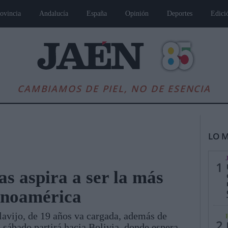
ovincia
Andalucía
España
Opinión
Deportes
Edici
CAMBIAMOS DE PIEL, NO DE ESENCIA
LO M
1
s aspira a ser la más
anoamérica
es
Andalucía
Internacional
Opinión
Cultura
Deportes
Jaén, Pu
avijo, de 19 años va cargada, además de
2
 sábado partirá hacia Bolivia, donde espera