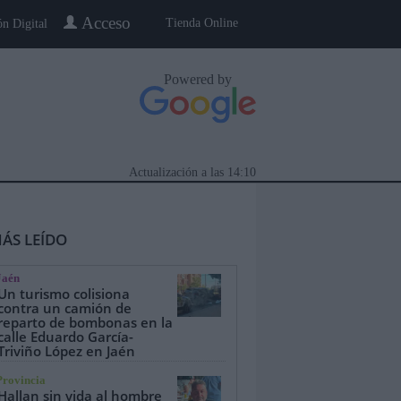
Acceso
Tienda Online
ón Digital
Powered by
Actualización a las
14:10
ÁS LEÍDO
Jaén
Un turismo colisiona
contra un camión de
reparto de bombonas en la
calle Eduardo García-
eblo a Pueblo
Gente
Especiales
Triviño López en Jaén
Provincia
Hallan sin vida al hombre